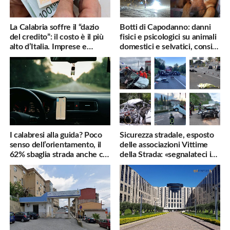
La Calabria soffre il “dazio
Botti di Capodanno: danni
del credito”: il costo è il più
fisici e psicologici su animali
alto d’Italia. Imprese e
domestici e selvatici, consigli
famiglie penalizzate
utili
I calabresi alla guida? Poco
Sicurezza stradale, esposto
senso dell’orientamento, il
delle associazioni Vittime
62% sbaglia strada anche col
della Strada: «segnalateci i
navigatore
pericoli, interverremo
subito»