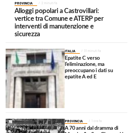
PROVINCIA
2 minuti fa
Alloggi popolari a Castrovillari:
vertice tra Comune e ATERP per
interventi di manutenzione e
sicurezza
ITALIA
31 minuti fa
Epatite C verso
l’eliminazione, ma
preoccupano i dati su
epatite A ed E
PROVINCIA
1 ora fa
A 70 anni dal dramma di