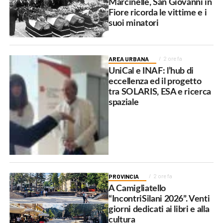
Marcinelle, San Giovanni in
Fiore ricorda le vittime e i
suoi minatori
AREA URBANA
2 ore fa
UniCal e INAF: l’hub di
eccellenza ed il progetto
tra SOLARIS, ESA e ricerca
spaziale
PROVINCIA
2 ore fa
A Camigliatello
“IncontriSilani 2026”. Venti
giorni dedicati ai libri e alla
cultura