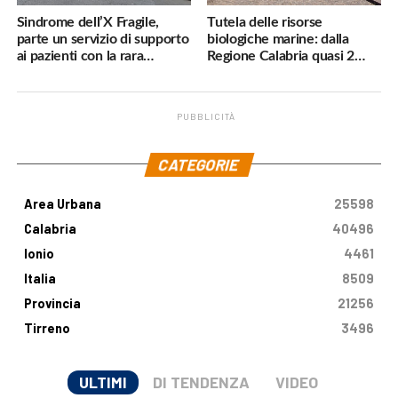
Sindrome dell’X Fragile,
Tutela delle risorse
parte un servizio di supporto
biologiche marine: dalla
ai pazienti con la rara
Regione Calabria quasi 2
malattia genetica
milioni di euro
PUBBLICITÀ
.
CATEGORIE
Area Urbana
25598
Calabria
40496
Ionio
4461
Italia
8509
Provincia
21256
Tirreno
3496
ULTIMI
DI TENDENZA
VIDEO