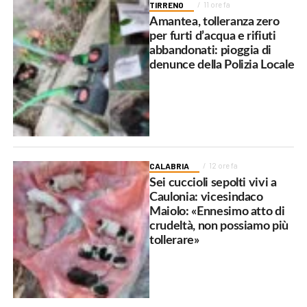
TIRRENO
11 ore fa
Amantea, tolleranza zero
per furti d’acqua e rifiuti
abbandonati: pioggia di
denunce della Polizia Locale
CALABRIA
12 ore fa
Sei cuccioli sepolti vivi a
Caulonia: vicesindaco
Maiolo: «Ennesimo atto di
crudeltà, non possiamo più
tollerare»