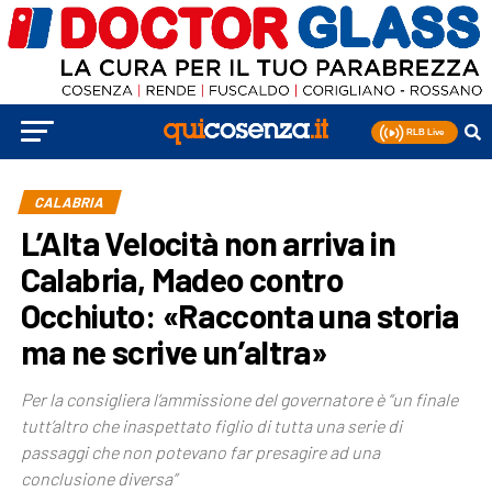
CALABRIA
L’Alta Velocità non arriva in
Calabria, Madeo contro
Occhiuto: «Racconta una storia
ma ne scrive un’altra»
Per la consigliera l’ammissione del governatore è “un finale
tutt’altro che inaspettato figlio di tutta una serie di
passaggi che non potevano far presagire ad una
conclusione diversa”