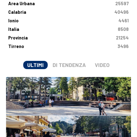
Area Urbana
25597
Calabria
40496
Ionio
4461
Italia
8508
Provincia
21254
Tirreno
3496
ULTIMI
DI TENDENZA
VIDEO