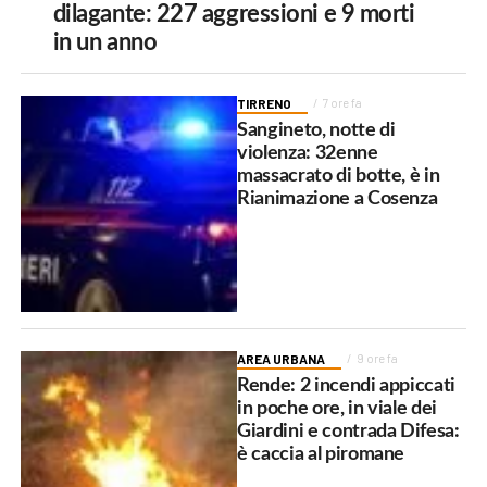
dilagante: 227 aggressioni e 9 morti
in un anno
TIRRENO
7 ore fa
Sangineto, notte di
violenza: 32enne
massacrato di botte, è in
Rianimazione a Cosenza
AREA URBANA
9 ore fa
Rende: 2 incendi appiccati
in poche ore, in viale dei
Giardini e contrada Difesa:
è caccia al piromane