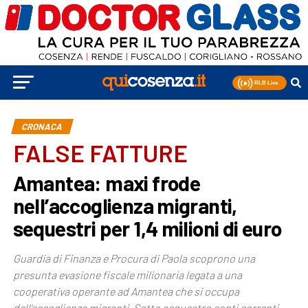
CRONACA
FALSE FATTURE
Amantea: maxi frode
nell’accoglienza migranti,
sequestri per 1,4 milioni di euro
Guardia di Finanza e Procura di Paola scoprono una
presunta evasione fiscale milionaria legata a una
cooperativa operante ad Amantea che si occupa
dell’accoglienza migranti. Sotto sequestro conti correnti,