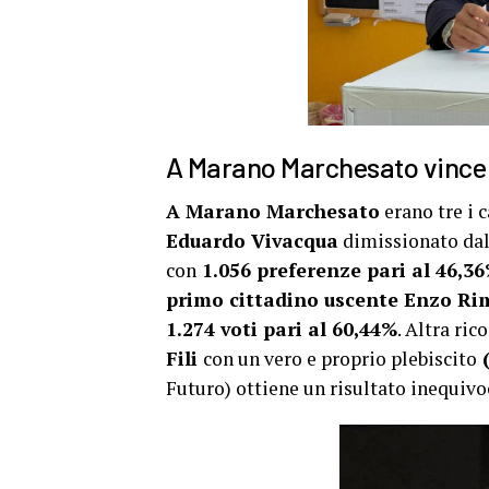
A Marano Marchesato vince Na
A Marano Marchesato
erano tre i 
Eduardo Vivacqua
dimissionato dal
con
1.056 preferenze pari al 46,3
primo cittadino uscente Enzo Ri
1.274 voti pari al 60,44%
. Altra ri
Fili
con un vero e proprio plebiscito
(
Futuro) ottiene un risultato inequivocab