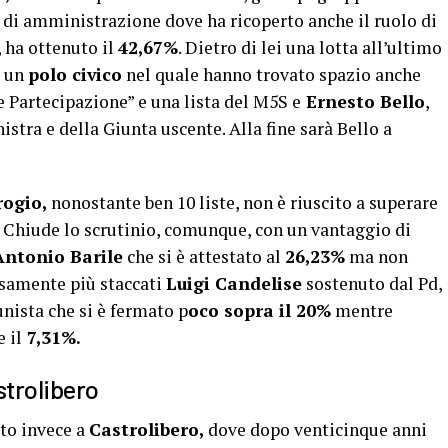
ni di amministrazione dove ha ricoperto anche il ruolo di
, ha ottenuto il
42,67%
. Dietro di lei una lotta all’ultimo
i un
polo civico
nel quale hanno trovato spazio anche
e Partecipazione” e una lista del M5S e
Ernesto Bello
,
istra e della Giunta uscente. Alla fine sarà Bello a
ogio,
nonostante ben 10 liste, non è riuscito a superare
. Chiude lo scrutinio, comunque, con un vantaggio di
ntonio Barile
che si è attestato al
26,23%
ma non
cisamente più staccati
Luigi Candelise
sostenuto dal Pd,
nista che si è fermato p
oco sopra il 20%
mentre
 il
7,31%.
trolibero
oto invece a
Castrolibero,
dove dopo venticinque anni