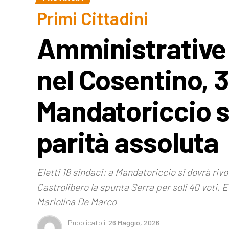
Primi Cittadini
Amministrative 2
nel Cosentino, 
Mandatoriccio si
parità assoluta
Eletti 18 sindaci: a Mandatoriccio si dovrà riv
Castrolibero la spunta Serra per soli 40 voti,
Mariolina De Marco
Pubblicato
il
26 Maggio, 2026