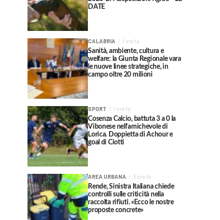
DATE
CALABRIA
1 ora fa
Sanità, ambiente, cultura e
welfare: la Giunta Regionale vara
le nuove linee strategiche, in
campo oltre 20 milioni
SPORT
1 ora fa
Cosenza Calcio, battuta 3 a 0 la
Vibonese nell’amichevole di
Lorica. Doppietta di Achour e
goal di Ciotti
AREA URBANA
3 ore fa
Rende, Sinistra Italiana chiede
controlli sulle criticità nella
raccolta rifiuti. «Ecco le nostre
proposte concrete»