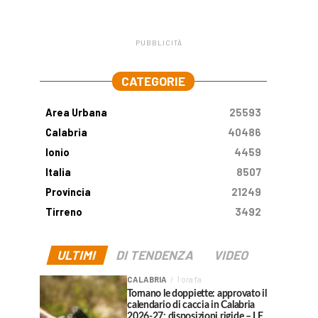
PUBBLICITÀ
.
CATEGORIE
Area Urbana
25593
Calabria
40486
Ionio
4459
Italia
8507
Provincia
21249
Tirreno
3492
ULTIMI
DI TENDENZA
VIDEO
CALABRIA
1 ora fa
Tornano le doppiette: approvato il
calendario di caccia in Calabria
2026-27: disposizioni rigide – LE