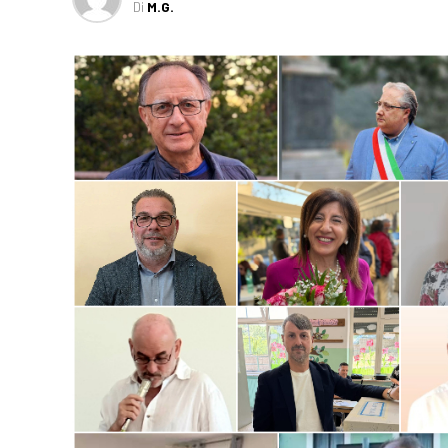
Di
M.G.