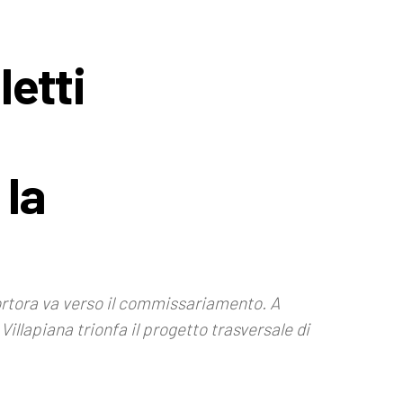
letti
 la
Tortora va verso il commissariamento. A
llapiana trionfa il progetto trasversale di