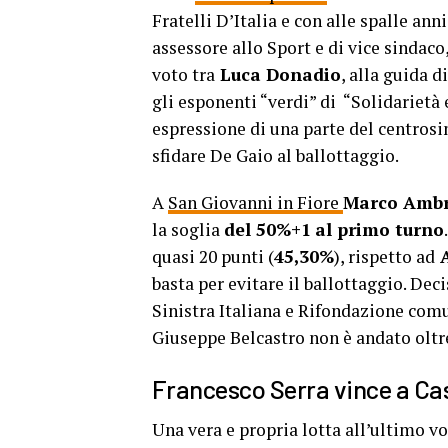
Fratelli D’Italia e con alle spalle an
assessore allo Sport e di vice sindaco
voto tra
Luca Donadio
, alla guida d
gli esponenti “verdi” di “Solidarietà 
espressione di una parte del centrosin
sfidare De Gaio al ballottaggio.
A
San Giovanni in Fiore
Marco Ambr
la soglia
del 50%+1
al primo turno
quasi 20 punti (
45,30%
), rispetto ad
A
basta per evitare il ballottaggio. De
Sinistra Italiana e Rifondazione comu
Giuseppe Belcastro non è andato oltre
Francesco Serra vince a Cas
Una vera e propria lotta all’ultimo v