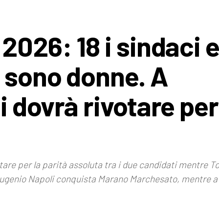
026: 18 i sindaci e
3 sono donne. A
 dovrà rivotare per
otare per la parità assoluta tra i due candidati mentre 
 Eugenio Napoli conquista Marano Marchesato, mentre a Vi