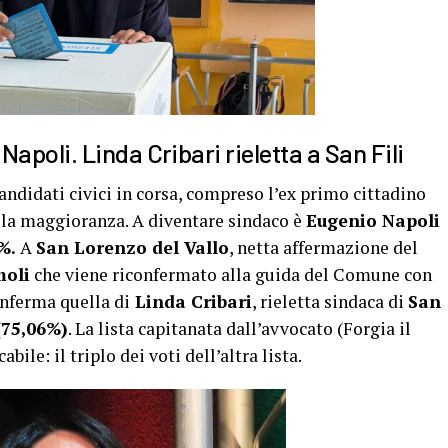
poli. Linda Cribari rieletta a San Fili
candidati civici in corsa, compreso l’ex primo cittadino
la maggioranza. A diventare sindaco è
Eugenio Napoli
6%.
A
San Lorenzo del Vallo
, netta affermazione del
moli
che viene riconfermato alla guida del Comune con
conferma quella di
Linda Cribari
, rieletta sindaca di
San
75,06%)
. La lista capitanata dall’avvocato (Forgia il
ile: il triplo dei voti dell’altra lista.