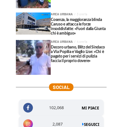
AREA URBANA
3 ore fa
Cosenza, la maggioranza blinda
Caruso e attacca le forze
insoddisfatte: «Fuori dalla Giunta
chi è ambiguo»
AREA URBANA
4 ore fa
Decoro urbano, Blitz del Sindaco
a Via Popilia e Vaglio Lise: «Chi è
pagato per i servizi di pulizia
faccia il proprio dovere»
SOCIAL
102,068
MI PIACE
2,087
SEGUICI