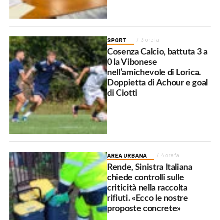
SPORT
3 ore fa
Cosenza Calcio, battuta 3 a
0 la Vibonese
nell’amichevole di Lorica.
Doppietta di Achour e goal
di Ciotti
AREA URBANA
4 ore fa
Rende, Sinistra Italiana
chiede controlli sulle
criticità nella raccolta
rifiuti. «Ecco le nostre
proposte concrete»