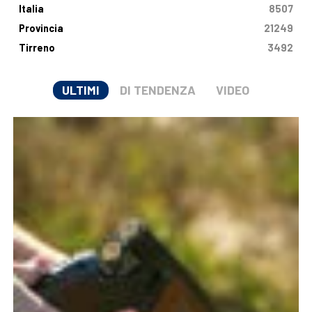
Italia
8507
Provincia
21249
Tirreno
3492
ULTIMI
DI TENDENZA
VIDEO