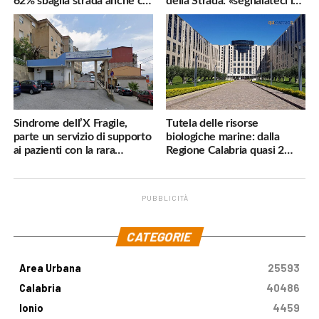
62% sbaglia strada anche col
della Strada: «segnalateci i
navigatore
pericoli, interverremo
subito»
Sindrome dell’X Fragile,
Tutela delle risorse
parte un servizio di supporto
biologiche marine: dalla
ai pazienti con la rara
Regione Calabria quasi 2
malattia genetica
milioni di euro
PUBBLICITÀ
.
CATEGORIE
Area Urbana
25593
Calabria
40486
Ionio
4459