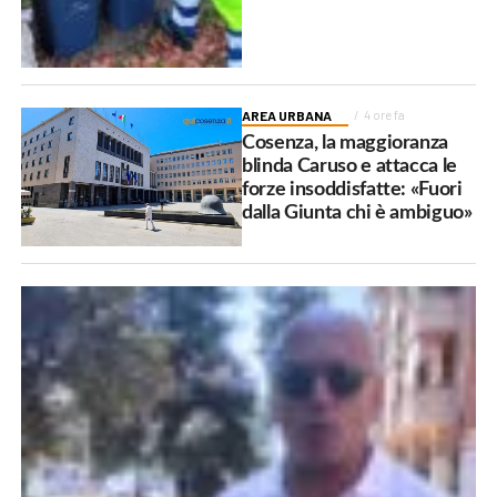
AREA URBANA
4 ore fa
Cosenza, la maggioranza
blinda Caruso e attacca le
forze insoddisfatte: «Fuori
dalla Giunta chi è ambiguo»