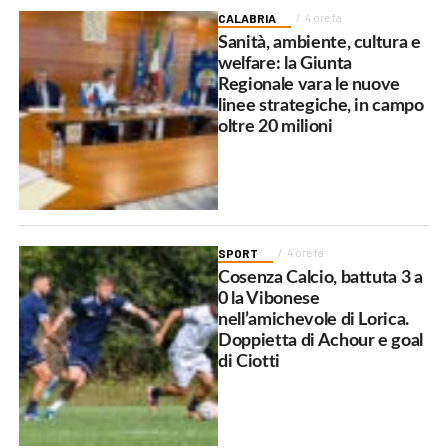
CALABRIA
4 ore fa
Sanità, ambiente, cultura e
welfare: la Giunta
Regionale vara le nuove
linee strategiche, in campo
oltre 20 milioni
SPORT
4 ore fa
Cosenza Calcio, battuta 3 a
0 la Vibonese
nell’amichevole di Lorica.
Doppietta di Achour e goal
di Ciotti