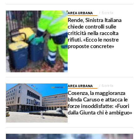
AREA URBANA
5 ore fa
Rende, Sinistra Italiana
chiede controlli sulle
criticità nella raccolta
rifiuti. «Ecco le nostre
proposte concrete»
AREA URBANA
5 ore fa
Cosenza, la maggioranza
blinda Caruso e attacca le
forze insoddisfatte: «Fuori
dalla Giunta chi è ambiguo»