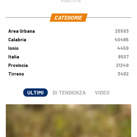
PUBBLICITÀ
.
CATEGORIE
Area Urbana
25593
Calabria
40486
Ionio
4459
Italia
8507
Provincia
21249
Tirreno
3492
ULTIMI
DI TENDENZA
VIDEO