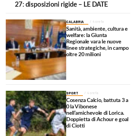
27: disposizioni rigide – LE DATE
CALABRIA
4 ore fa
Sanità, ambiente, cultura e
welfare: la Giunta
Regionale vara le nuove
linee strategiche, in campo
oltre 20 milioni
SPORT
4 ore fa
Cosenza Calcio, battuta 3 a
0 la Vibonese
nell’amichevole di Lorica.
Doppietta di Achour e goal
di Ciotti