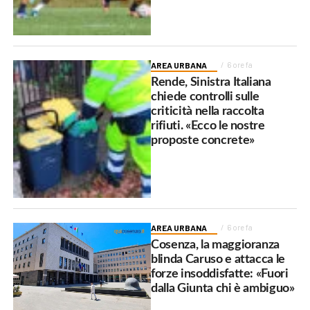
AREA URBANA
6 ore fa
Rende, Sinistra Italiana
chiede controlli sulle
criticità nella raccolta
rifiuti. «Ecco le nostre
proposte concrete»
AREA URBANA
6 ore fa
Cosenza, la maggioranza
blinda Caruso e attacca le
forze insoddisfatte: «Fuori
dalla Giunta chi è ambiguo»