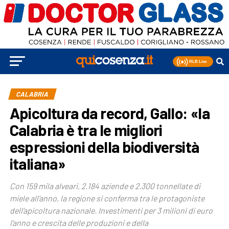
CALABRIA
Apicoltura da record, Gallo: «la
Calabria è tra le migliori
espressioni della biodiversità
italiana»
Con 159 mila alveari, 2.184 aziende e 2.300 tonnellate di
miele all’anno, la regione si conferma tra le protagoniste
dell’apicoltura nazionale. Investimenti per 3 milioni di euro
l’anno e crescita delle produzioni e della