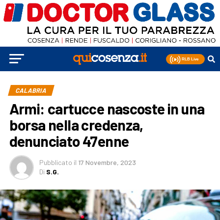
CALABRIA
Armi: cartucce nascoste in una
borsa nella credenza,
denunciato 47enne
Pubblicato
il
17 Novembre, 2023
Di
S.G.