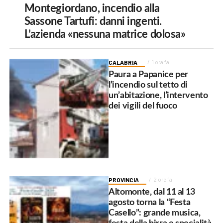
Montegiordano, incendio alla
Sassone Tartufi: danni ingenti.
L’azienda «nessuna matrice dolosa»
CALABRIA
1 ora fa
Paura a Papanice per
l’incendio sul tetto di
un’abitazione, l’intervento
dei vigili del fuoco
PROVINCIA
2 ore fa
Altomonte, dal 11 al 13
agosto torna la “Festa
Casello”: grande musica,