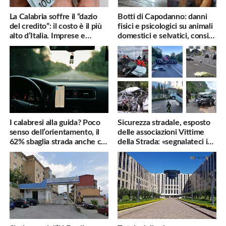
La Calabria soffre il “dazio
Botti di Capodanno: danni
del credito”: il costo è il più
fisici e psicologici su animali
alto d’Italia. Imprese e
domestici e selvatici, consigli
famiglie penalizzate
utili
I calabresi alla guida? Poco
Sicurezza stradale, esposto
senso dell’orientamento, il
delle associazioni Vittime
62% sbaglia strada anche col
della Strada: «segnalateci i
navigatore
pericoli, interverremo
subito»