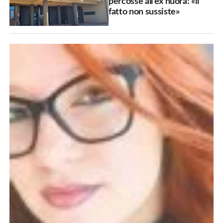
percosse all’ex nuora: «il
fatto non sussiste»