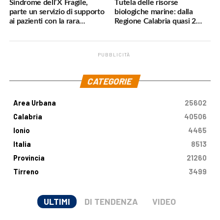
Sindrome dell’X Fragile,
Tutela delle risorse
parte un servizio di supporto
biologiche marine: dalla
ai pazienti con la rara
Regione Calabria quasi 2
malattia genetica
milioni di euro
PUBBLICITÀ
.
CATEGORIE
Area Urbana
25602
Calabria
40506
Ionio
4465
Italia
8513
Provincia
21260
Tirreno
3499
ULTIMI
DI TENDENZA
VIDEO