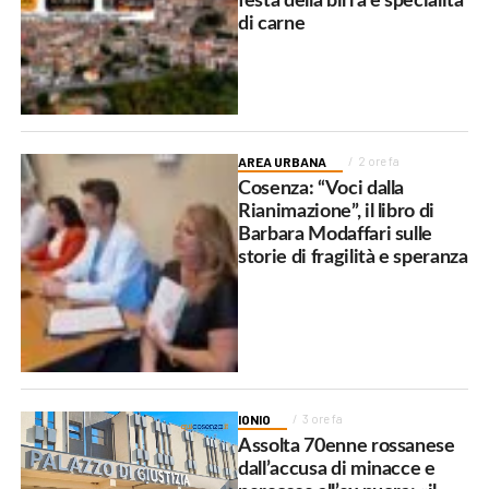
festa della birra e specialità
di carne
AREA URBANA
2 ore fa
Cosenza: “Voci dalla
Rianimazione”, il libro di
Barbara Modaffari sulle
storie di fragilità e speranza
IONIO
3 ore fa
Assolta 70enne rossanese
dall’accusa di minacce e