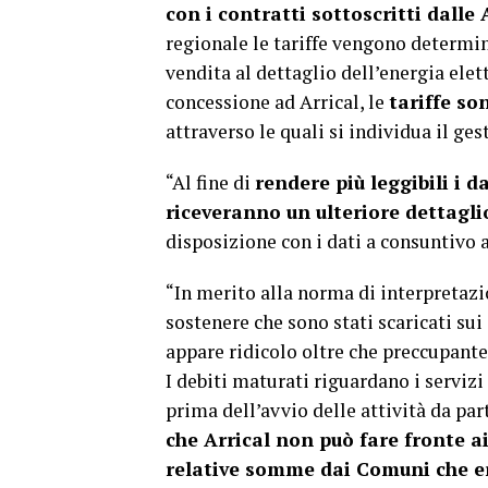
con i contratti sottoscritti dalle 
regionale le tariffe vengono determina
vendita al dettaglio dell’energia elettr
concessione ad Arrical, le
tariffe so
attraverso le quali si individua il ges
“Al fine di
rendere più leggibili i d
riceveranno un ulteriore dettagli
disposizione con i dati a consuntivo a
“In merito alla norma di interpretazi
sostenere che sono stati scaricati su
appare ridicolo oltre che preccupante 
I debiti maturati riguardano i serviz
prima dell’avvio delle attività da part
che Arrical non può fare fronte ai
relative somme dai Comuni che era