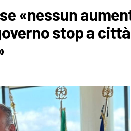
rese «nessun aumen
 governo stop a città
»