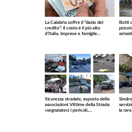
La Calabria soffre il “dazio del
Botti 
credito”: il costo è il più alto
psicol
d’Italia. Imprese e famiglie
selvati
penalizzate
Sicurezza stradale, esposto delle
Sindro
associazioni Vittime della Strada:
serviz
«segnalateci i pericoli,
la rar
interverremo subito»