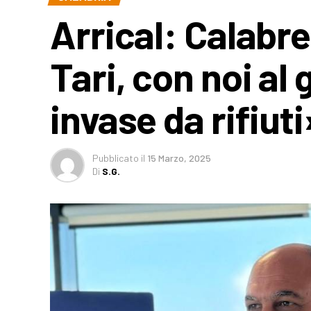
Arrical: Calab
Tari, con noi al
invase da rifiuti
Pubblicato
il
15 Marzo, 2025
Di
S.G.