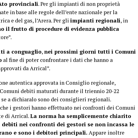
Ato provinciali
. Per gli impianti di non proprietà
te in base alle regole dell’ente nazionale per la
ica e del gas, l’Arera. Per gli
impianti regionali
, in
no il frutto di procedure di evidenza pubblica
tore”.
ati a conguaglio
,
nei prossimi giorni tutti i Comuni
o
al fine di poter confrontare i dati che hanno a
pprovati da Arrical”.
one autentica approvata in Consiglio regionale,
i Comuni debiti maturati durante il triennio 20-22
se a dichiaralo sono dei consiglieri regionali.
i che i gestori hanno effettuato nei confronti dei Comuni
e di Arrical.
La norma ha semplicemente chiarito
 debiti nei confronti dei gestori se non incassa le
no e sono i debitori principali.
Appare inoltre