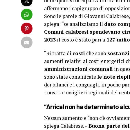
delle quali si occupa l‘Autorità Rifiut
affermano i capigruppo di opposizione
Sono le parole di Giovanni Calabrese
spiega: “se analizziamo il
dato comp
Comuni calabresi
spendevano circ
2023
il costo è stato pari a
127 milio
“Si tratta di
costi
che sono
sostanzi
aumenti relativi ai costi energetici c
amministrazioni comunali
in ques
sono state comunicate
le note riepi
dei bilanci e i conguagli, in poche par
i nostri consiglieri regionali del ce
“Arrical non ha determinato al
Nessun aumento e “non c’è ovviamente
spiega Calabrese. –
Buona parte dell