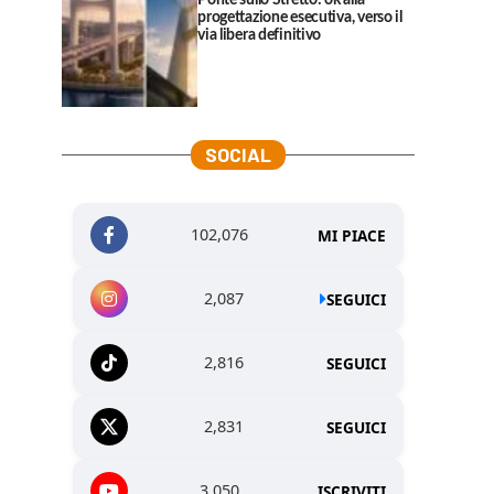
Ponte sullo Stretto: ok alla
progettazione esecutiva, verso il
via libera definitivo
SOCIAL
102,076
MI PIACE
2,087
SEGUICI
2,816
SEGUICI
2,831
SEGUICI
3,050
ISCRIVITI