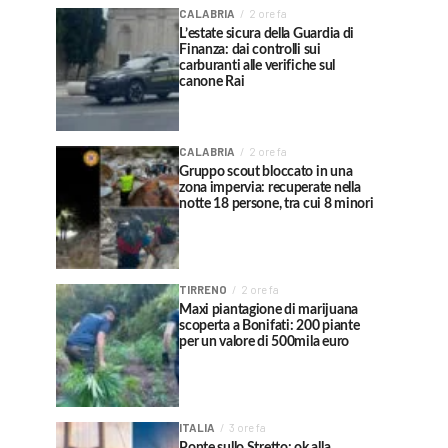
CALABRIA
2 ore fa
L’estate sicura della Guardia di
Finanza: dai controlli sui
carburanti alle verifiche sul
canone Rai
CALABRIA
2 ore fa
Gruppo scout bloccato in una
zona impervia: recuperate nella
notte 18 persone, tra cui 8 minori
TIRRENO
2 ore fa
Maxi piantagione di marijuana
scoperta a Bonifati: 200 piante
per un valore di 500mila euro
ITALIA
3 ore fa