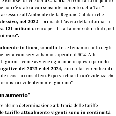
i e Risorse Idriche della Calabria. Al contrario di quanto
 non c’è stato alcun sensibile aumento della Tari”.
, assessore all’Ambiente della Regione Calabria che
lessivo, nel 2022
– prima dell’avvio della riforma – i
a 121 milioni
di euro per il trattamento dei rifiuti; nel
ni euro”.
almente in linea
, soprattutto se teniamo conto degli
he per alcuni servizi hanno superato il 30%. Alle
ti giorni – come avviene ogni anno in questo periodo –
logative del 2023 e del 2024,
con i relativi rendiconti
ole i costi a consultivo. E qui va chiarita un’evidenza che
ntrosinistra evidentemente ignorano”.
cun aumento”
 alcuna determinazione arbitraria delle tariffe –
e tariffe attualmente vigenti sono in continuità