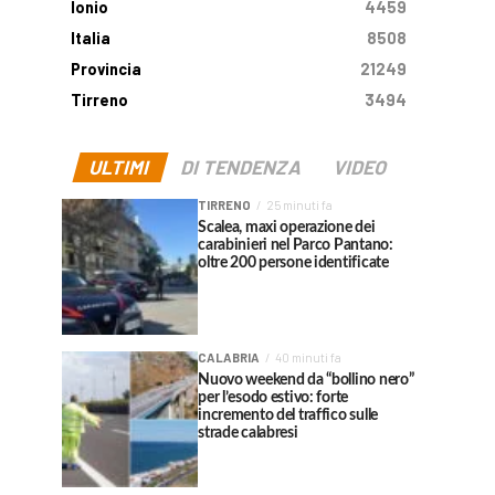
Ionio
4459
Italia
8508
Provincia
21249
Tirreno
3494
ULTIMI
DI TENDENZA
VIDEO
TIRRENO
25 minuti fa
Scalea, maxi operazione dei
carabinieri nel Parco Pantano:
oltre 200 persone identificate
CALABRIA
40 minuti fa
Nuovo weekend da “bollino nero”
per l’esodo estivo: forte
incremento del traffico sulle
strade calabresi