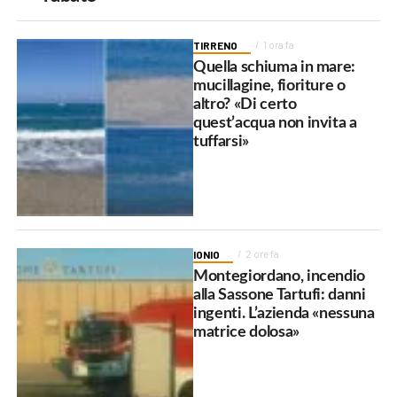
TIRRENO
1 ora fa
Quella schiuma in mare:
mucillagine, fioriture o
altro? «Di certo
quest’acqua non invita a
tuffarsi»
IONIO
2 ore fa
Montegiordano, incendio
alla Sassone Tartufi: danni
ingenti. L’azienda «nessuna
matrice dolosa»