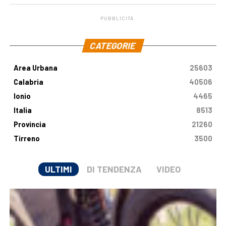
PUBBLICITÀ
.
CATEGORIE
Area Urbana
25603
Calabria
40506
Ionio
4465
Italia
8513
Provincia
21260
Tirreno
3500
ULTIMI
DI TENDENZA
VIDEO