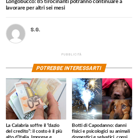
Longobucco: 85 tirocinanti potranno continuare a
lavorare per altri sei mesi
S.G.
PUBBLICITÀ
POTREBBE INTERESSARTI
La Calabria soffre il “dazio
Botti di Capodanno: danni
del credito”: il costo è il più
fisici e psicologici su animali
alto d’Italia. Imprese e
domestici e selvatici, consigli