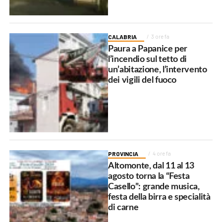
CALABRIA
3 ore fa
Paura a Papanice per
l’incendio sul tetto di
un’abitazione, l’intervento
dei vigili del fuoco
PROVINCIA
4 ore fa
Altomonte, dal 11 al 13
agosto torna la “Festa
Casello”: grande musica,
festa della birra e specialità
di carne