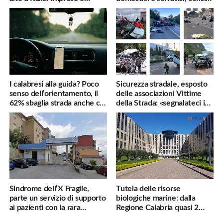
famiglie penalizzate
utili
I calabresi alla guida? Poco
Sicurezza stradale, esposto
senso dell’orientamento, il
delle associazioni Vittime
62% sbaglia strada anche col
della Strada: «segnalateci i
navigatore
pericoli, interverremo
subito»
Sindrome dell’X Fragile,
Tutela delle risorse
parte un servizio di supporto
biologiche marine: dalla
ai pazienti con la rara
Regione Calabria quasi 2
malattia genetica
milioni di euro