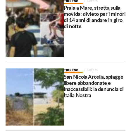
TIRRENO
4 ore fa
Praia a Mare, stretta sulla
movida: divieto per i minori
di 14 anni di andare in giro
di notte
TIRRENO
5 ore fa
San Nicola Arcella, spiagge
libere abbandonate e
inaccessibili: la denuncia di
Italia Nostra