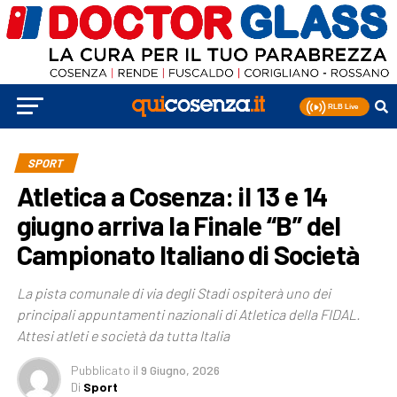
SPORT
Atletica a Cosenza: il 13 e 14
giugno arriva la Finale “B” del
Campionato Italiano di Società
La pista comunale di via degli Stadi ospiterà uno dei
principali appuntamenti nazionali di Atletica della FIDAL.
Attesi atleti e società da tutta Italia
Pubblicato
il
9 Giugno, 2026
Di
Sport