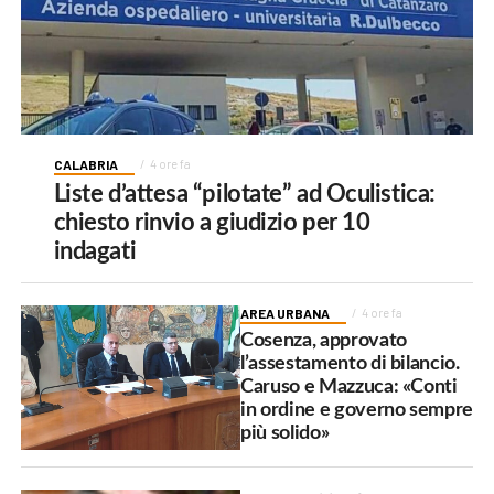
CALABRIA
4 ore fa
Liste d’attesa “pilotate” ad Oculistica:
chiesto rinvio a giudizio per 10
indagati
AREA URBANA
4 ore fa
Cosenza, approvato
l’assestamento di bilancio.
Caruso e Mazzuca: «Conti
in ordine e governo sempre
più solido»