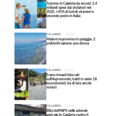
Turismo in Calabria da record: 2,4
miliardi spesi dai visitatori nel
2025, +45% di turisti stranieri e
secondo posto in Italia
CALABRIA
1 ora fa
Malore improvviso in spiaggia: 2
poliziotti salvano una donna
CALABRIA
1 ora fa
Erano rimasti bloccati
sull’Aspromonte, tratti in salvo 18
escursionisti, tra di loro anche
minori
CALABRIA
2 ore fa
Blitz dell’INPS nelle aziende
agricole in Calabria contro il