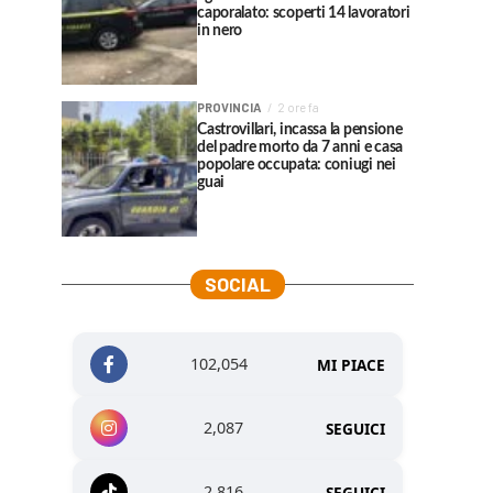
caporalato: scoperti 14 lavoratori
in nero
PROVINCIA
2 ore fa
Castrovillari, incassa la pensione
del padre morto da 7 anni e casa
popolare occupata: coniugi nei
guai
SOCIAL
102,054
MI PIACE
2,087
SEGUICI
2,816
SEGUICI