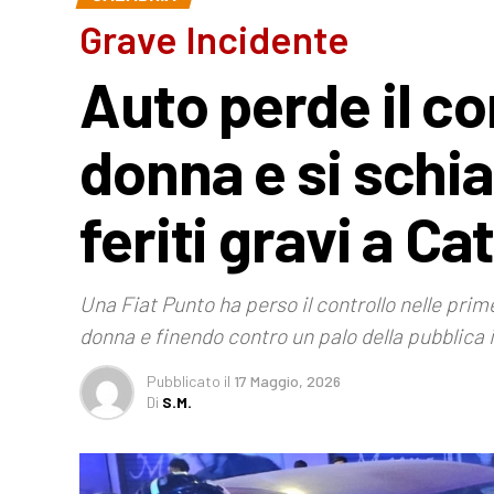
Grave Incidente
Auto perde il co
donna e si schi
feriti gravi a C
Una Fiat Punto ha perso il controllo nelle pri
donna e finendo contro un palo della pubblica 
Pubblicato
il
17 Maggio, 2026
Di
S.M.