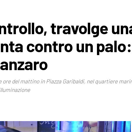
ntrollo, travolge un
anta contro un palo
atanzaro
me ore del mattino in Piazza Garibaldi, nel quartiere ma
illuminazione