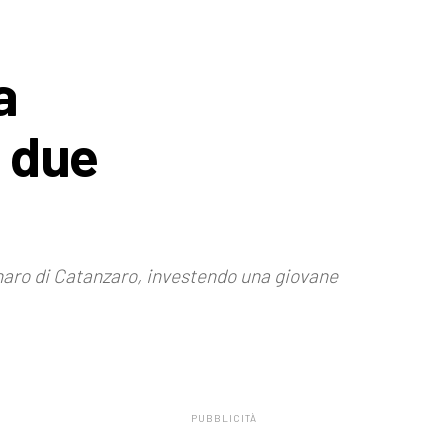
a
: due
rinaro di Catanzaro, investendo una giovane
PUBBLICITÀ
.