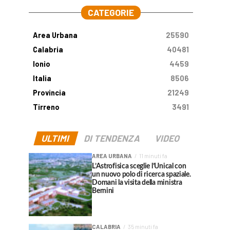
CATEGORIE
Area Urbana
25590
Calabria
40481
Ionio
4459
Italia
8506
Provincia
21249
Tirreno
3491
ULTIMI
DI TENDENZA
VIDEO
AREA URBANA
11 minuti fa
L’Astrofisica sceglie l’Unical con
un nuovo polo di ricerca spaziale.
Domani la visita della ministra
Bernini
CALABRIA
35 minuti fa