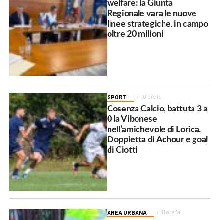
welfare: la Giunta
Regionale vara le nuove
linee strategiche, in campo
oltre 20 milioni
SPORT
10 ore fa
Cosenza Calcio, battuta 3 a
0 la Vibonese
nell’amichevole di Lorica.
Doppietta di Achour e goal
di Ciotti
AREA URBANA
11 ore fa