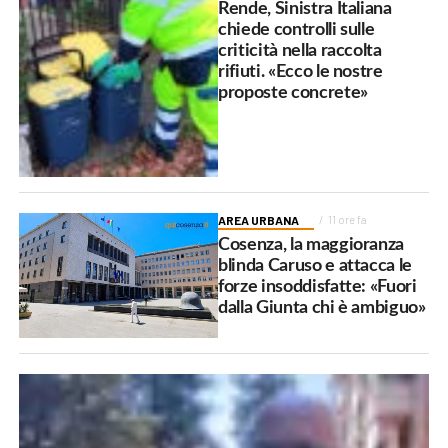
Rende, Sinistra Italiana
chiede controlli sulle
criticità nella raccolta
rifiuti. «Ecco le nostre
proposte concrete»
AREA URBANA
11 ore fa
Cosenza, la maggioranza
blinda Caruso e attacca le
forze insoddisfatte: «Fuori
dalla Giunta chi è ambiguo»