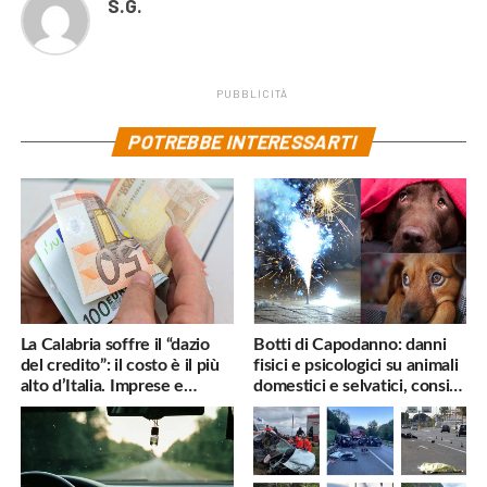
S.G.
PUBBLICITÀ
POTREBBE INTERESSARTI
La Calabria soffre il “dazio
Botti di Capodanno: danni
del credito”: il costo è il più
fisici e psicologici su animali
alto d’Italia. Imprese e
domestici e selvatici, consigli
famiglie penalizzate
utili