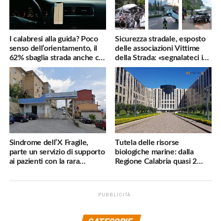
I calabresi alla guida? Poco
Sicurezza stradale, esposto
senso dell’orientamento, il
delle associazioni Vittime
62% sbaglia strada anche col
della Strada: «segnalateci i
navigatore
pericoli, interverremo
subito»
Sindrome dell’X Fragile,
Tutela delle risorse
parte un servizio di supporto
biologiche marine: dalla
ai pazienti con la rara
Regione Calabria quasi 2
malattia genetica
milioni di euro
PUBBLICITÀ
.