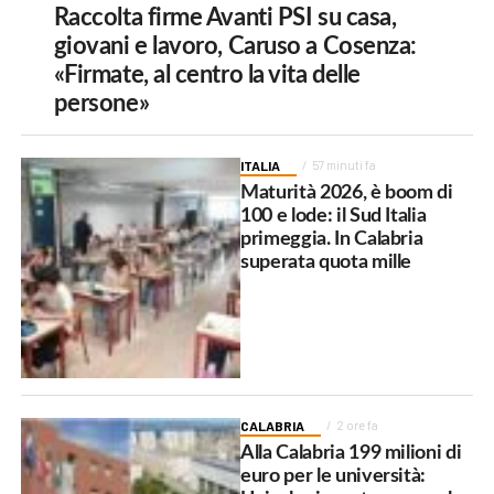
Raccolta firme Avanti PSI su casa,
giovani e lavoro, Caruso a Cosenza:
«Firmate, al centro la vita delle
persone»
ITALIA
57 minuti fa
Maturità 2026, è boom di
100 e lode: il Sud Italia
primeggia. In Calabria
superata quota mille
CALABRIA
2 ore fa
Alla Calabria 199 milioni di
euro per le università: