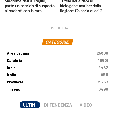
Sindrome dell’X Fragile,
Tutela delle risorse
parte un servizio di supporto
biologiche marine: dalla
ai pazienti con la rara
Regione Calabria quasi 2
malattia genetica
milioni di euro
PUBBLICITÀ
.
CATEGORIE
Area Urbana
25600
Calabria
40501
Ionio
4462
Italia
8511
Provincia
21257
Tirreno
3498
ULTIMI
DI TENDENZA
VIDEO