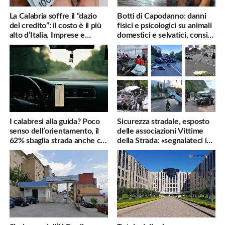
La Calabria soffre il “dazio
Botti di Capodanno: danni
del credito”: il costo è il più
fisici e psicologici su animali
alto d’Italia. Imprese e
domestici e selvatici, consigli
famiglie penalizzate
utili
I calabresi alla guida? Poco
Sicurezza stradale, esposto
senso dell’orientamento, il
delle associazioni Vittime
62% sbaglia strada anche col
della Strada: «segnalateci i
navigatore
pericoli, interverremo
subito»