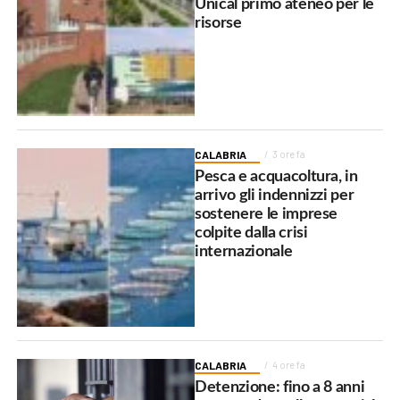
Unical primo ateneo per le
risorse
CALABRIA
3 ore fa
Pesca e acquacoltura, in
arrivo gli indennizzi per
sostenere le imprese
colpite dalla crisi
internazionale
CALABRIA
4 ore fa
Detenzione: fino a 8 anni