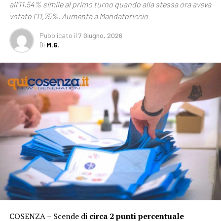
all’11,54% simile al primo turno quando alla stessa ora aveva
votato l’11,75%. Aumenta a Mandatoriccio
Pubblicato
il
7 Giugno, 2026
Di
M.G.
COSENZA – Scende di
circa 2 punti percentuale