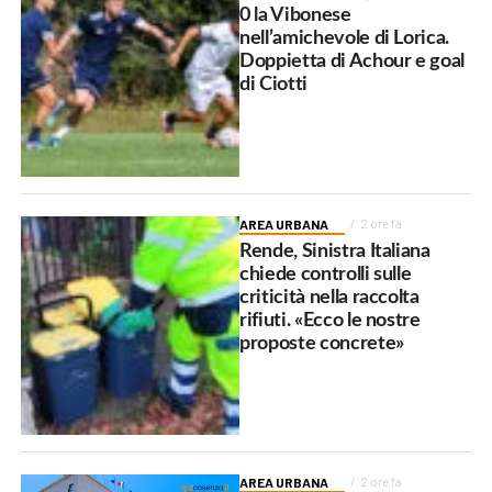
0 la Vibonese
nell’amichevole di Lorica.
Doppietta di Achour e goal
di Ciotti
AREA URBANA
2 ore fa
Rende, Sinistra Italiana
chiede controlli sulle
criticità nella raccolta
rifiuti. «Ecco le nostre
proposte concrete»
AREA URBANA
2 ore fa