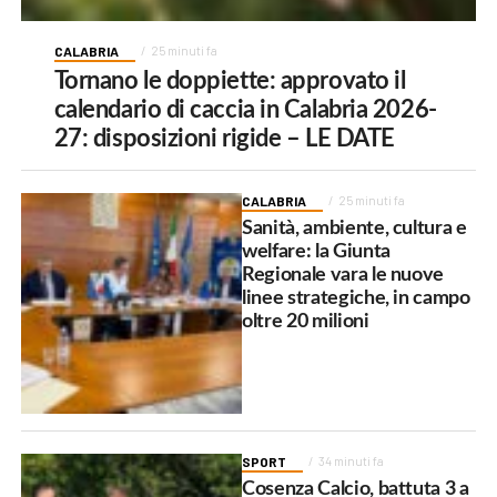
CALABRIA
25 minuti fa
Tornano le doppiette: approvato il
calendario di caccia in Calabria 2026-
27: disposizioni rigide – LE DATE
CALABRIA
25 minuti fa
Sanità, ambiente, cultura e
welfare: la Giunta
Regionale vara le nuove
linee strategiche, in campo
oltre 20 milioni
SPORT
34 minuti fa
Cosenza Calcio, battuta 3 a