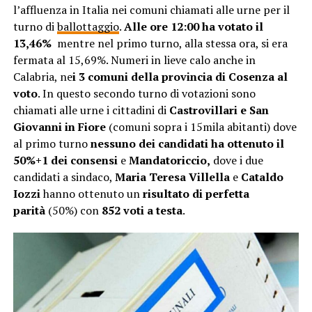
l’affluenza in Italia nei comuni chiamati alle urne per il
turno di
ballottaggio
.
Alle ore 12:00 ha votato il
13,46%
mentre nel primo turno, alla stessa ora, si era
fermata al 15,69%. Numeri in lieve calo anche in
Calabria, ne
i 3 comuni della provincia di Cosenza al
voto
. In questo secondo turno di votazioni sono
chiamati alle urne i cittadini di
Castrovillari e San
Giovanni in Fiore
(comuni sopra i 15mila abitanti) dove
al primo turno
nessuno dei candidati ha ottenuto il
50%+1 dei consensi
e
Mandatoriccio,
dove i due
candidati a sindaco,
Maria Teresa Villella
e
Cataldo
Iozzi
hanno ottenuto un
risultato di perfetta
parità
(50%) con
852 voti a testa
.