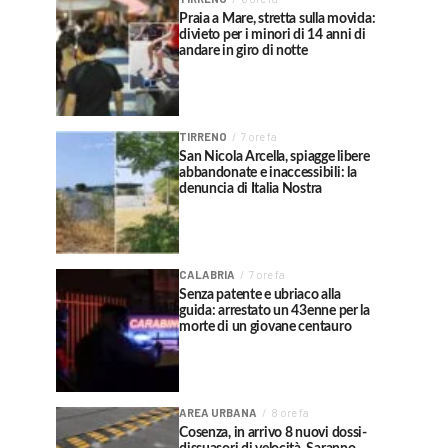
Praia a Mare, stretta sulla movida:
divieto per i minori di 14 anni di
andare in giro di notte
TIRRENO
7 ore fa
San Nicola Arcella, spiagge libere
abbandonate e inaccessibili: la
denuncia di Italia Nostra
CALABRIA
7 ore fa
Senza patente e ubriaco alla
guida: arrestato un 43enne per la
morte di un giovane centauro
AREA URBANA
8 ore fa
Cosenza, in arrivo 8 nuovi dossi-