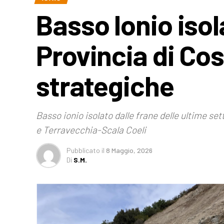
Basso Ionio isola
Provincia di Cos
strategiche
Basso ionio isolato dalle frane delle ultime se
e Terravecchia-Scala Coeli
Pubblicato
il
8 Maggio, 2026
Di
S.M.