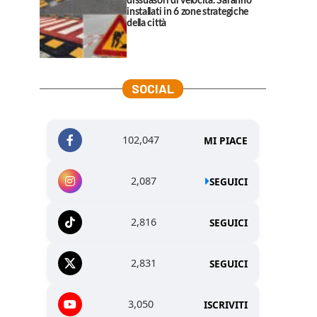
dissuasori di velocità. Saranno
installati in 6 zone strategiche
della città
SOCIAL
102,047
MI PIACE
2,087
SEGUICI
2,816
SEGUICI
2,831
SEGUICI
3,050
ISCRIVITI