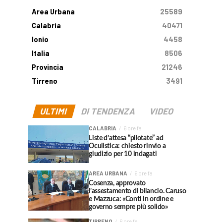
Area Urbana
25589
Calabria
40471
Ionio
4458
Italia
8506
Provincia
21246
Tirreno
3491
ULTIMI
DI TENDENZA
VIDEO
CALABRIA
6 ore fa
Liste d’attesa “pilotate” ad
Oculistica: chiesto rinvio a
giudizio per 10 indagati
AREA URBANA
6 ore fa
Cosenza, approvato
l’assestamento di bilancio. Caruso
e Mazzuca: «Conti in ordine e
governo sempre più solido»
TIRRENO
6 ore fa