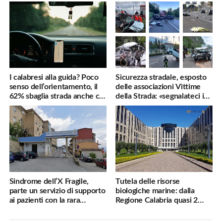
famiglie penalizzate
utili
I calabresi alla guida? Poco
Sicurezza stradale, esposto
senso dell’orientamento, il
delle associazioni Vittime
62% sbaglia strada anche col
della Strada: «segnalateci i
navigatore
pericoli, interverremo
subito»
Sindrome dell’X Fragile,
Tutela delle risorse
parte un servizio di supporto
biologiche marine: dalla
ai pazienti con la rara
Regione Calabria quasi 2
malattia genetica
milioni di euro