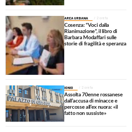
AREA URBANA
2 ore fa
Cosenza: “Voci dalla
Rianimazione”, il libro di
Barbara Modaffari sulle
storie di fragilità e speranza
IONIO
2 ore fa
Assolta 70enne rossanese
dall’accusa di minacce e
percosse all’ex nuora: «il
fatto non sussiste»