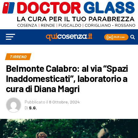
TIRRENO
Belmonte Calabro: al via “Spazi
Inaddomesticati”, laboratorio a
cura di Diana Magri
Pubblicato
il
8 Ottobre, 2024
Di
S.G.