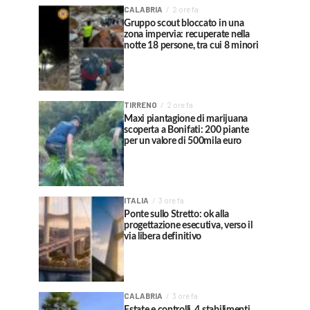
CALABRIA
2 ore fa
Gruppo scout bloccato in una
zona impervia: recuperate nella
notte 18 persone, tra cui 8 minori
TIRRENO
2 ore fa
Maxi piantagione di marijuana
scoperta a Bonifati: 200 piante
per un valore di 500mila euro
ITALIA
3 ore fa
Ponte sullo Stretto: ok alla
progettazione esecutiva, verso il
via libera definitivo
CALABRIA
3 ore fa