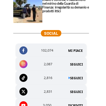
Estate e controlli, 4 stabilimenti
nel mirino della Guardia di
Finanza: irregolarità su demanio e
prodotti ittici
SOCIAL
102,074
MI PIACE
2,087
SEGUICI
2,816
SEGUICI
2,831
SEGUICI
3,050
ISCRIVITI