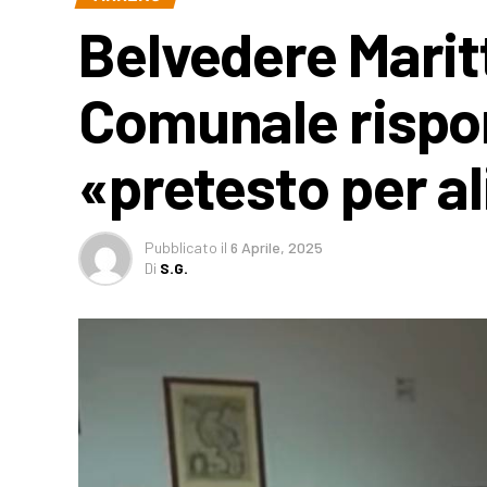
Belvedere Mari
Comunale rispo
«pretesto per a
Pubblicato
il
6 Aprile, 2025
Di
S.G.