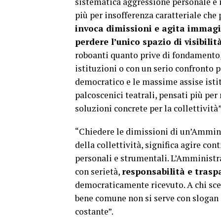
sistematica aggressione personale e
più per insofferenza caratteriale che 
invoca dimissioni e agita immagini
perdere l’unico spazio di visibili
roboanti quanto prive di fondamento, 
istituzioni o con un serio confronto p
democratico e le massime assise isti
palcoscenici teatrali, pensati più per 
soluzioni concrete per la collettività”
“Chiedere le dimissioni di un’Ammini
della collettività, significa agire con
personali e strumentali. L’Amministr
con serietà,
responsabilità e tras
democraticamente ricevuto. A chi sceg
bene comune non si serve con slogan e
costante”.