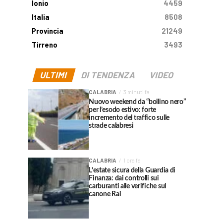
Ionio
4459
Italia
8508
Provincia
21249
Tirreno
3493
ULTIMI
DI TENDENZA
VIDEO
CALABRIA
3 minuti fa
Nuovo weekend da “bollino nero”
per l’esodo estivo: forte
incremento del traffico sulle
strade calabresi
CALABRIA
1 ora fa
L’estate sicura della Guardia di
Finanza: dai controlli sui
carburanti alle verifiche sul
canone Rai