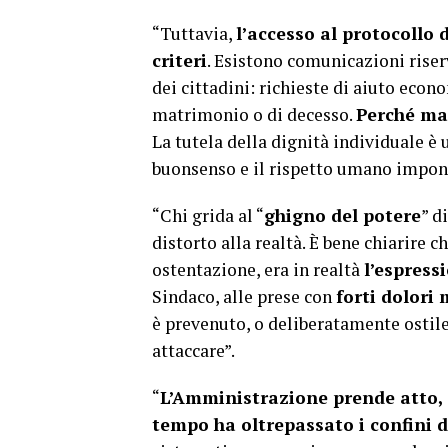
“Tuttavia,
l’accesso al protocollo 
criteri
. Esistono comunicazioni riserv
dei cittadini: richieste di aiuto econo
matrimonio o di decesso.
Perché mai
La tutela della dignità individuale è u
buonsenso e il rispetto umano impon
“Chi grida al “
ghigno del potere
” d
distorto alla realtà. È bene chiarire 
ostentazione, era in realtà
l’espress
Sindaco, alle prese con
forti dolori
è prevenuto, o deliberatamente ostil
attaccare”.
“
L’Amministrazione prende atto,
tempo ha oltrepassato i confini de