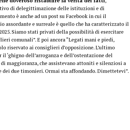
e doveroso ristabilire la verità dei fatti
,
vo di delegittimazione delle istituzioni e di
imento è anche ad un post su Facebook in cui il
io assordante e surreale è quello che ha caratterizzato il
25. Siamo stati privati della possibilità di esercitare
lieri comunali”. E poi ancora “Legati mani e piedi,
olo riservato ai consiglieri d’opposizione. L’ultimo
 il ‘ghigno dell’arroganza e dell’ostentazione del
ri di maggioranza, che assistevano attoniti e silenziosi a
 dei due timonieri. Ormai sta affondando. Dimettetevi”.