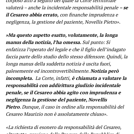
corposo atto a seguito del quale la Corte territoriale
valuterà – anche la incidentale responsabilità penale
– se
il Cesareo abbia errato,
con finanche imprudenza e
negligenza, la gestione del paziente, Novellis Pietro».
»Ma questo aspetto esatto, volutamente, la longa
manus della notizia, l’ha omessa.
Sul punto:
Si
enfatizza l’operato del legale e che il figlio dell’indagato
faccia parte dello studio dello stesso difensore. Quindi, la
longa manus della suddetta notizia è uscita fuori,
palesemente ed incontrovertibilmente.
Notizia però
incompleta.
La Corte, infatti,
è chiamata a valutare la
responsabilità con addirittura giudizio incidentale
penale, se il Cesareo abbia agito con imprudenza e
negligenza la gestione del paziente, Novellis
Pietro
.
Dunque, il caso in ordine alla responsabilità del
Cesareo Maurizio non è assolutamente chiuso».
«La richiesta di esonero da responsabilità del Cesareo,