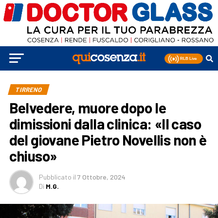
TIRRENO
Belvedere, muore dopo le
dimissioni dalla clinica: «Il caso
del giovane Pietro Novellis non è
chiuso»
Pubblicato
il
7 Ottobre, 2024
Di
M.G.