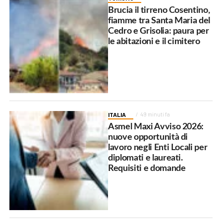
Brucia il tirreno Cosentino,
fiamme tra Santa Maria del
Cedro e Grisolia: paura per
le abitazioni e il cimitero
ITALIA
49 minuti fa
Asmel Maxi Avviso 2026:
nuove opportunità di
lavoro negli Enti Locali per
diplomati e laureati.
Requisiti e domande