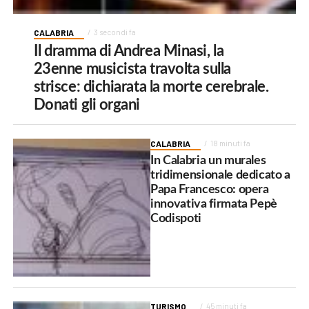
CALABRIA
3 secondi fa
Il dramma di Andrea Minasi, la
23enne musicista travolta sulla
strisce: dichiarata la morte cerebrale.
Donati gli organi
CALABRIA
18 minuti fa
In Calabria un murales
tridimensionale dedicato a
Papa Francesco: opera
innovativa firmata Pepè
Codispoti
TURISMO
45 minuti fa