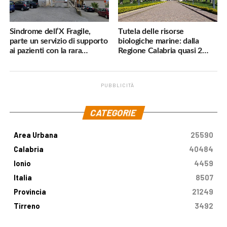
Sindrome dell’X Fragile,
Tutela delle risorse
parte un servizio di supporto
biologiche marine: dalla
ai pazienti con la rara
Regione Calabria quasi 2
malattia genetica
milioni di euro
PUBBLICITÀ
.
CATEGORIE
Area Urbana
25590
Calabria
40484
Ionio
4459
Italia
8507
Provincia
21249
Tirreno
3492