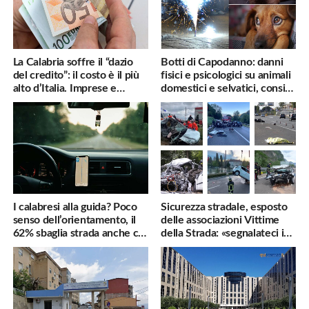
La Calabria soffre il “dazio
Botti di Capodanno: danni
del credito”: il costo è il più
fisici e psicologici su animali
alto d’Italia. Imprese e
domestici e selvatici, consigli
famiglie penalizzate
utili
I calabresi alla guida? Poco
Sicurezza stradale, esposto
senso dell’orientamento, il
delle associazioni Vittime
62% sbaglia strada anche col
della Strada: «segnalateci i
navigatore
pericoli, interverremo
subito»