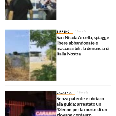
TIRRENO
5 ore fa
San Nicola Arcella, spiagge
libere abbandonate e
inaccessibili: la denuncia di
Italia Nostra
CALABRIA
6 ore fa
Senza patente e ubriaco
alla guida: arrestato un
43enne per la morte di un
giovane centauro