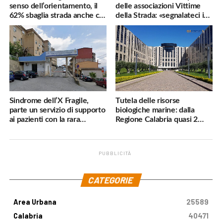
senso dell’orientamento, il
delle associazioni Vittime
62% sbaglia strada anche col
della Strada: «segnalateci i
navigatore
pericoli, interverremo
subito»
Sindrome dell’X Fragile,
Tutela delle risorse
parte un servizio di supporto
biologiche marine: dalla
ai pazienti con la rara
Regione Calabria quasi 2
malattia genetica
milioni di euro
PUBBLICITÀ
.
CATEGORIE
Area Urbana
25589
Calabria
40471