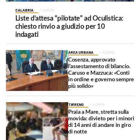
CALABRIA
4 ore fa
Liste d’attesa “pilotate” ad Oculistica:
chiesto rinvio a giudizio per 10
indagati
AREA URBANA
4 ore fa
Cosenza, approvato
l’assestamento di bilancio.
Caruso e Mazzuca: «Conti
in ordine e governo sempre
più solido»
TIRRENO
4 ore fa
Praia a Mare, stretta sulla
movida: divieto per i minori
di 14 anni di andare in giro
di notte