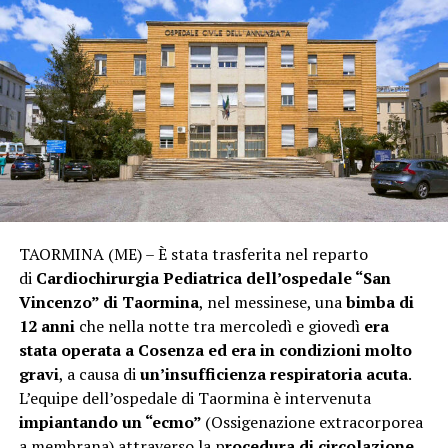
TAORMINA (ME) – È stata trasferita nel reparto
di
Cardiochirurgia Pediatrica dell’ospedale “San
Vincenzo” di Taormina
, nel messinese, una
bimba di
12 anni
che nella notte tra mercoledì e giovedì
era
stata operata a Cosenza ed era in condizioni molto
gravi
, a causa di
un’insufficienza respiratoria acuta
.
L’equipe dell’ospedale di Taormina è intervenuta
impiantando un “ecmo”
(Ossigenazione extracorporea
a membrana) attraverso la p
rocedura di circolazione