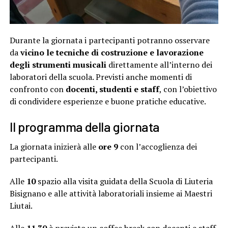
Durante la giornata i partecipanti potranno osservare
da
vicino le tecniche di costruzione e lavorazione
degli strumenti musicali
direttamente all’interno dei
laboratori della scuola. Previsti anche momenti di
confronto con
docenti, studenti e staff
, con l’obiettivo
di condividere esperienze e buone pratiche educative.
Il programma della giornata
La giornata inizierà alle
ore 9
con l’accoglienza dei
partecipanti.
Alle
10
spazio alla visita guidata della Scuola di Liuteria
Bisignano e alle attività laboratoriali insieme ai Maestri
Liutai.
Alle
11.30
è previsto un coffee break con docenti e staff