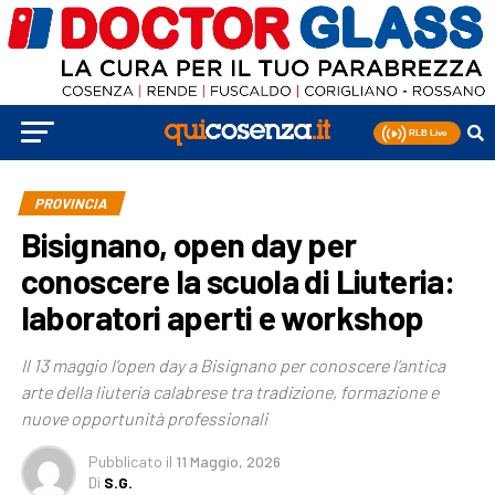
PROVINCIA
Bisignano, open day per
conoscere la scuola di Liuteria:
laboratori aperti e workshop
Il 13 maggio l’open day a Bisignano per conoscere l’antica
arte della liuteria calabrese tra tradizione, formazione e
nuove opportunità professionali
Pubblicato
il
11 Maggio, 2026
Di
S.G.