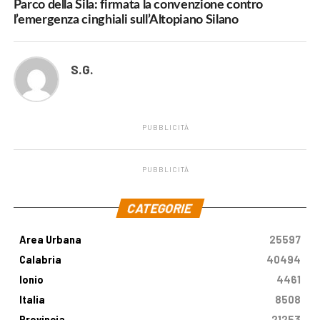
Parco della Sila: firmata la convenzione contro
l’emergenza cinghiali sull’Altopiano Silano
S.G.
PUBBLICITÀ
PUBBLICITÀ
.
CATEGORIE
Area Urbana
25597
Calabria
40494
Ionio
4461
Italia
8508
Provincia
21253