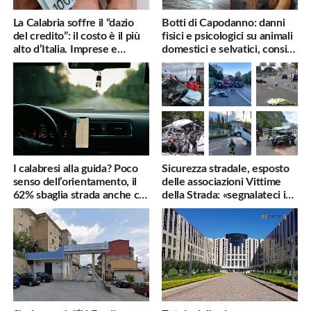
La Calabria soffre il “dazio
Botti di Capodanno: danni
del credito”: il costo è il più
fisici e psicologici su animali
alto d’Italia. Imprese e
domestici e selvatici, consigli
famiglie penalizzate
utili
I calabresi alla guida? Poco
Sicurezza stradale, esposto
senso dell’orientamento, il
delle associazioni Vittime
62% sbaglia strada anche col
della Strada: «segnalateci i
navigatore
pericoli, interverremo
subito»