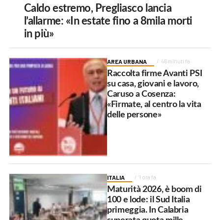
Caldo estremo, Pregliasco lancia
l’allarme: «In estate fino a 8mila morti
in più»
AREA URBANA
46 minuti fa
Raccolta firme Avanti PSI
su casa, giovani e lavoro,
Caruso a Cosenza:
«Firmate, al centro la vita
delle persone»
ITALIA
1 ora fa
Maturità 2026, è boom di
100 e lode: il Sud Italia
primeggia. In Calabria