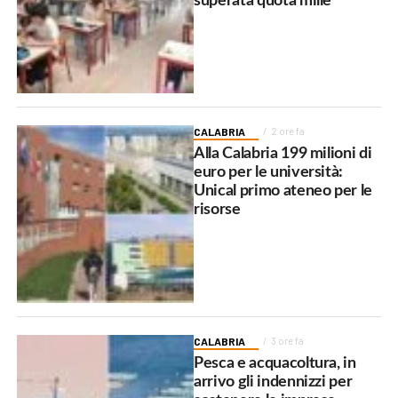
superata quota mille
CALABRIA
2 ore fa
Alla Calabria 199 milioni di
euro per le università:
Unical primo ateneo per le
risorse
CALABRIA
3 ore fa
Pesca e acquacoltura, in
arrivo gli indennizzi per