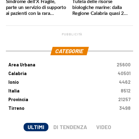
Sindrome dell’X Fragile,
Tutela delle risorse
parte un servizio di supporto
biologiche marine: dalla
ai pazienti con la rara
Regione Calabria quasi 2
malattia genetica
milioni di euro
PUBBLICITÀ
.
CATEGORIE
Area Urbana
25600
Calabria
40501
Ionio
4462
Italia
8512
Provincia
21257
Tirreno
3498
ULTIMI
DI TENDENZA
VIDEO