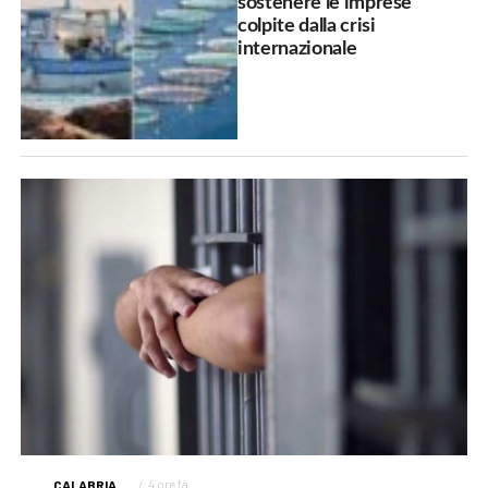
sostenere le imprese
colpite dalla crisi
internazionale
CALABRIA
4 ore fa