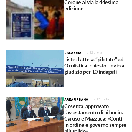
Corone al via la 44esima
edizione
CALABRIA
12 ore fa
Liste d’attesa “pilotate” ad
Oculistica: chiesto rinvio a
giudizio per 10 indagati
AREA URBANA
12 ore fa
Cosenza, approvato
l’assestamento di bilancio.
Caruso e Mazzuca: «Conti
in ordine e governo sempre
più solido»