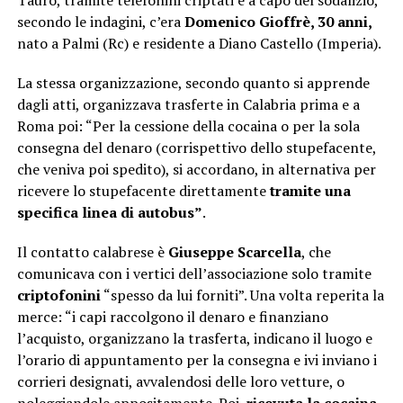
Tauro, tramite telefonini criptati e a capo del sodalizio,
secondo le indagini, c’era
Domenico Gioffrè, 30 anni,
nato a Palmi (Rc) e residente a Diano Castello (Imperia).
La stessa organizzazione, secondo quanto si apprende
dagli atti, organizzava trasferte in Calabria prima e a
Roma poi: “Per la cessione della cocaina o per la sola
consegna del denaro (corrispettivo dello stupefacente,
che veniva poi spedito), si accordano, in alternativa per
ricevere lo stupefacente direttamente
tramite una
specifica linea di autobus”
.
Il contatto calabrese è
Giuseppe Scarcella
, che
comunicava con i vertici dell’associazione solo tramite
criptofonini
“spesso da lui forniti”. Una volta reperita la
merce: “i capi raccolgono il denaro e finanziano
l’acquisto, organizzano la trasferta, indicano il luogo e
l’orario di appuntamento per la consegna e ivi inviano i
corrieri designati, avvalendosi delle loro vetture, o