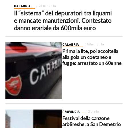
CALABRIA
23 minuti fa
Il “sistema” dei depuratori tra liquami
e mancate manutenzioni. Contestato
danno erariale da 600mila euro
CALABRIA
56 minuti fa
Prima la lite, poi accoltella
alla gola un coetaneo e
fugge: arrestato un 60enne
PROVINCIA
2 ore fa
Festival della canzone
arbëreshe, a San Demetrio