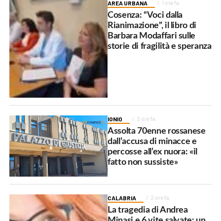
AREA URBANA
1 ora fa
Cosenza: “Voci dalla
Rianimazione”, il libro di
Barbara Modaffari sulle
storie di fragilità e speranza
IONIO
2 ore fa
Assolta 70enne rossanese
dall’accusa di minacce e
percosse all’ex nuora: «il
fatto non sussiste»
CALABRIA
2 ore fa
La tragedia di Andrea
Minasi e 6 vite salvate: un