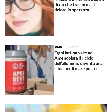
dono che trasforma il
dolore in speranza
IONIO
3 ore fa
Ogni lattina vale: ad
Amendolara il riciclo
dell’alluminio diventa una
sfida per il mare pulito