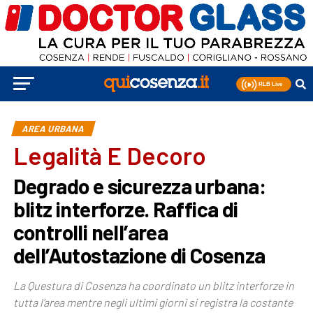
AREA URBANA
Legalità E Decoro
Degrado e sicurezza urbana:
blitz interforze. Raffica di
controlli nell’area
dell’Autostazione di Cosenza
La Questura di Cosenza ha coordinato un blitz interforze in
tutta l’area mentre negli ultimi giorni si registra la costante