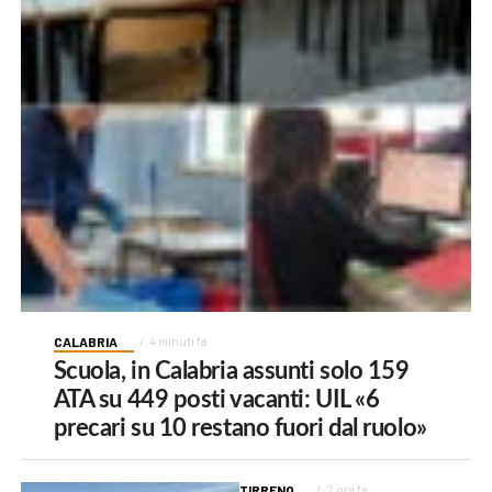
CALABRIA
4 minuti fa
Scuola, in Calabria assunti solo 159
ATA su 449 posti vacanti: UIL «6
precari su 10 restano fuori dal ruolo»
TIRRENO
2 ore fa