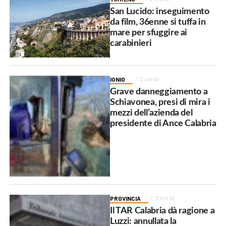
San Lucido: inseguimento
da film, 36enne si tuffa in
mare per sfuggire ai
carabinieri
IONIO
2 ore fa
Grave danneggiamento a
Schiavonea, presi di mira i
mezzi dell’azienda del
presidente di Ance Calabria
PROVINCIA
2 ore fa
Il TAR Calabria dà ragione a
Luzzi: annullata la