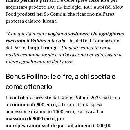
fondo perduto
pari al 50% delle spese sostenute per
acquistare prodotti DO, IG, biologici, PAT e Presìdi Slow
Food prodotti nei 56 Comuni che ricadono nell’area
protetta calabro-lucana.
“Con questa misura vogliamo
sostenere chi ogni giorno
racconta il Pollino a tavola
– ha detto il Commissario
del Parco,
Luigi Lirangi
–
Un aiuto concreto per la
nostra economia locale e un’occasione per valorizzare la
filiera agroalimentare del Parco”.
Bonus Pollino: le cifre, a chi spetta e
come ottenerlo
Il contributo previsto dal Bonus Pollino 2025 parte da
un
minimo di 500 euro,
a fronte di una spesa
ammissibile di almeno 1000 euro, e arriva ad un
massimo di 3000 euro, per
una spesa ammissibile pari ad almeno 6.000,00