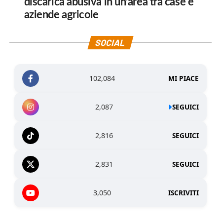
discarica abusiva in un’area tra case e
aziende agricole
SOCIAL
102,084
MI PIACE
2,087
SEGUICI
2,816
SEGUICI
2,831
SEGUICI
3,050
ISCRIVITI