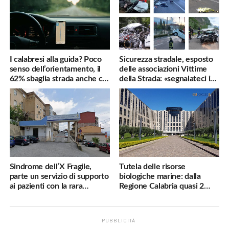
I calabresi alla guida? Poco
Sicurezza stradale, esposto
senso dell’orientamento, il
delle associazioni Vittime
62% sbaglia strada anche col
della Strada: «segnalateci i
navigatore
pericoli, interverremo
subito»
Sindrome dell’X Fragile,
Tutela delle risorse
parte un servizio di supporto
biologiche marine: dalla
ai pazienti con la rara
Regione Calabria quasi 2
malattia genetica
milioni di euro
PUBBLICITÀ
.