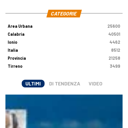
.
CATEGORIE
Area Urbana
25600
Calabria
40501
Ionio
4462
Italia
8512
Provincia
21258
Tirreno
3499
ULTIMI
DI TENDENZA
VIDEO