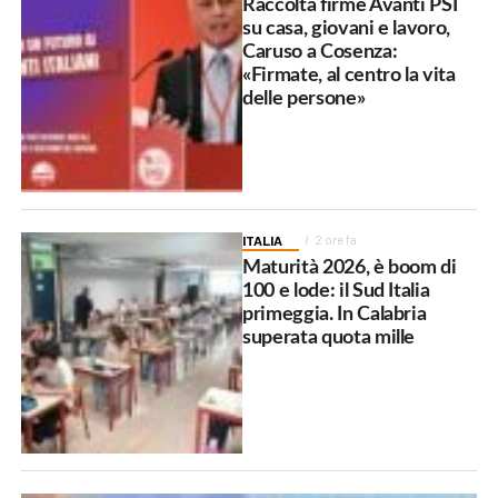
Raccolta firme Avanti PSI
su casa, giovani e lavoro,
Caruso a Cosenza:
«Firmate, al centro la vita
delle persone»
ITALIA
2 ore fa
Maturità 2026, è boom di
100 e lode: il Sud Italia
primeggia. In Calabria
superata quota mille