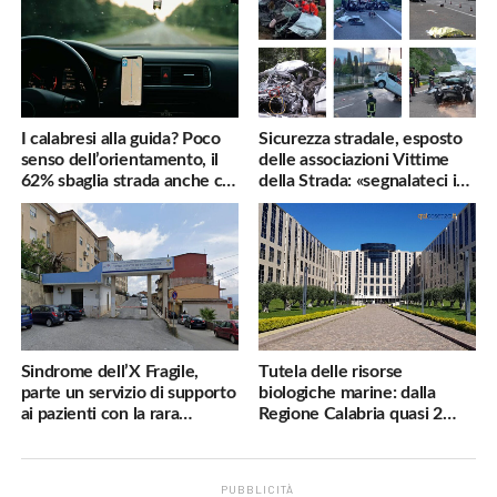
I calabresi alla guida? Poco
Sicurezza stradale, esposto
senso dell’orientamento, il
delle associazioni Vittime
62% sbaglia strada anche col
della Strada: «segnalateci i
navigatore
pericoli, interverremo
subito»
Sindrome dell’X Fragile,
Tutela delle risorse
parte un servizio di supporto
biologiche marine: dalla
ai pazienti con la rara
Regione Calabria quasi 2
malattia genetica
milioni di euro
PUBBLICITÀ