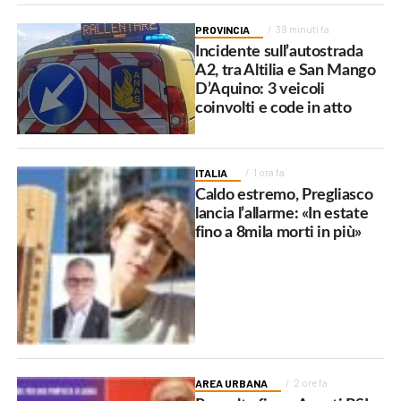
PROVINCIA
39 minuti fa
Incidente sull’autostrada
A2, tra Altilia e San Mango
D’Aquino: 3 veicoli
coinvolti e code in atto
ITALIA
1 ora fa
Caldo estremo, Pregliasco
lancia l’allarme: «In estate
fino a 8mila morti in più»
AREA URBANA
2 ore fa