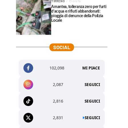
TIRRENO
13 ore fa
Amantea, tolleranza zero per furti
d’acqua e rifiuti abbandonati:
pioggia di denunce della Polizia
Locale
SOCIAL
102,098
MI PIACE
2,087
SEGUICI
2,816
SEGUICI
2,831
SEGUICI