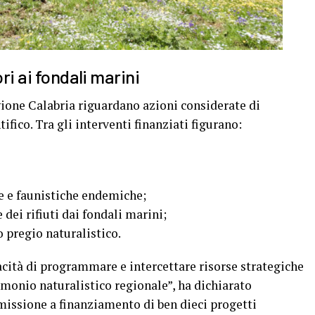
ori ai fondali marini
gione Calabria riguardano azioni considerate di
ifico. Tra gli interventi finanziati figurano:
e e faunistiche endemiche;
 dei rifiuti dai fondali marini;
to pregio naturalistico.
cità di programmare e intercettare risorse strategiche
imonio naturalistico regionale”, ha dichiarato
issione a finanziamento di ben dieci progetti