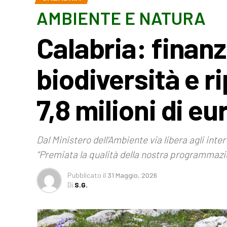
AMBIENTE E NATURA
Calabria: finanz
biodiversità e r
7,8 milioni di eu
Dal Ministero dell’Ambiente via libera agli inte
“Premiata la qualità della nostra programmazi
Pubblicato
il
31 Maggio, 2026
Di
S.G.