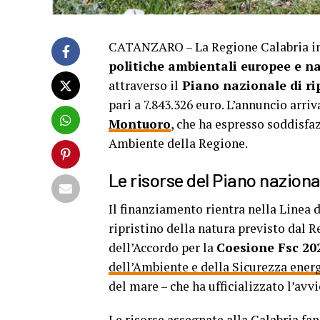
CATANZARO – La Regione Calabria inc
politiche ambientali europee e n
attraverso il
Piano nazionale di rip
pari a 7.843.326 euro. L’annuncio arri
Montuoro
, che ha espresso soddisf
Ambiente della Regione.
Le risorse del Piano naziona
Il finanziamento rientra nella Linea 
ripristino della natura previsto dal
dell’Accordo per la
Coesione Fsc 20
dell’Ambiente e della Sicurezza ener
del mare – che ha ufficializzato l’avv
Le risorse assegnate alla Calabria f