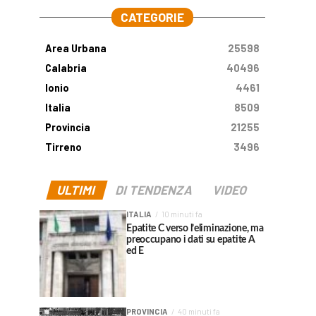
CATEGORIE
Area Urbana
25598
Calabria
40496
Ionio
4461
Italia
8509
Provincia
21255
Tirreno
3496
ULTIMI
DI TENDENZA
VIDEO
ITALIA
10 minuti fa
Epatite C verso l’eliminazione, ma
preoccupano i dati su epatite A
ed E
PROVINCIA
40 minuti fa