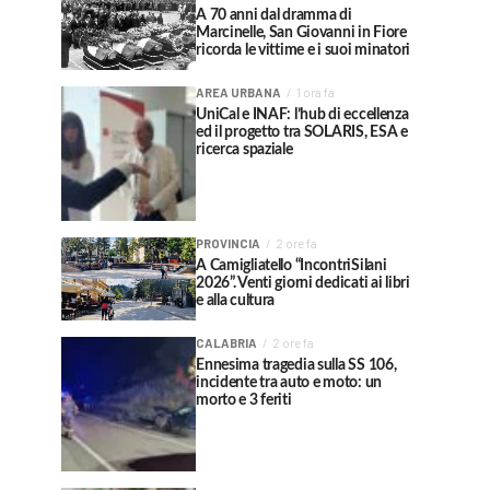
A 70 anni dal dramma di
Marcinelle, San Giovanni in Fiore
ricorda le vittime e i suoi minatori
AREA URBANA
1 ora fa
UniCal e INAF: l’hub di eccellenza
ed il progetto tra SOLARIS, ESA e
ricerca spaziale
PROVINCIA
2 ore fa
A Camigliatello “IncontriSilani
2026”. Venti giorni dedicati ai libri
e alla cultura
CALABRIA
2 ore fa
Ennesima tragedia sulla SS 106,
incidente tra auto e moto: un
morto e 3 feriti