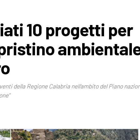
iati 10 progetti per
ipristino ambiental
ro
rventi della Regione Calabria nell’ambito del Piano nazion
one”