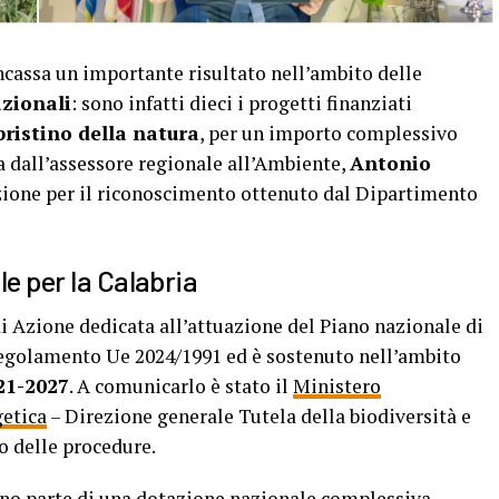
assa un importante risultato nell’ambito delle
azionali
: sono infatti dieci i progetti finanziati
ristino della natura
, per un importo complessivo
va dall’assessore regionale all’Ambiente,
Antonio
azione per il riconoscimento ottenuto dal Dipartimento
le per la Calabria
di Azione dedicata all’attuazione del Piano nazionale di
 Regolamento Ue 2024/1991 ed è sostenuto nell’ambito
21-2027
. A comunicarlo è stato il
Ministero
getica
– Direzione generale Tutela della biodiversità e
io delle procedure.
anno parte di una dotazione nazionale complessiva