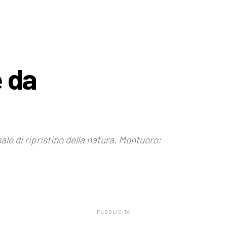
e da
ale di ripristino della natura. Montuoro:
PUBBLICITÀ
.