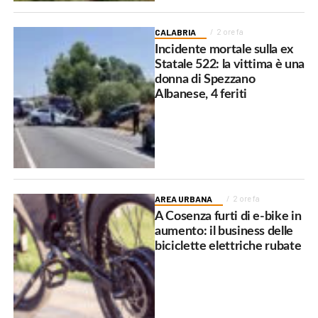
CALABRIA
2 ore fa
Incidente mortale sulla ex
Statale 522: la vittima è una
donna di Spezzano
Albanese, 4 feriti
AREA URBANA
2 ore fa
A Cosenza furti di e-bike in
aumento: il business delle
biciclette elettriche rubate