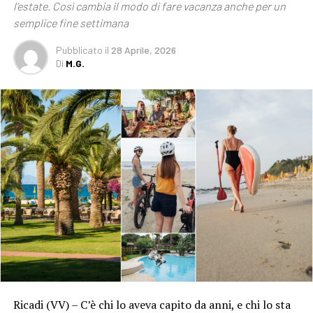
l’estate. Così cambia il modo di fare vacanza anche per un
semplice fine settimana
Pubblicato
il
28 Aprile, 2026
Di
M.G.
Ricadi (VV) – C’è chi lo aveva capito da anni, e chi lo sta