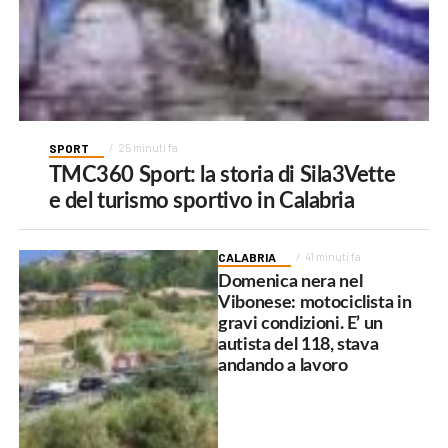
SPORT
25 minuti fa
TMC360 Sport: la storia di Sila3Vette
e del turismo sportivo in Calabria
CALABRIA
41 minuti fa
Domenica nera nel
Vibonese: motociclista in
gravi condizioni. E’ un
autista del 118, stava
andando a lavoro