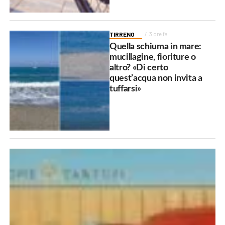
TIRRENO
3 ore fa
Quella schiuma in mare:
mucillagine, fioriture o
altro? «Di certo
quest’acqua non invita a
tuffarsi»