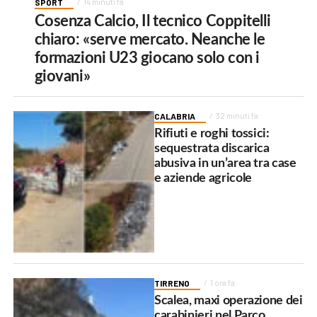
SPORT
14 minuti fa
Cosenza Calcio, Il tecnico Coppitelli
chiaro: «serve mercato. Neanche le
formazioni U23 giocano solo con i
giovani»
CALABRIA
32 minuti fa
Rifiuti e roghi tossici:
sequestrata discarica
abusiva in un’area tra case
e aziende agricole
TIRRENO
1 ora fa
Scalea, maxi operazione dei
carabinieri nel Parco