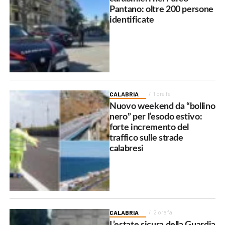
Pantano: oltre 200 persone
identificate
CALABRIA
1 ora fa
Nuovo weekend da “bollino
nero” per l’esodo estivo:
forte incremento del
traffico sulle strade
calabresi
CALABRIA
2 ore fa
L’estate sicura della Guardia