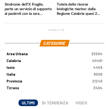
Sindrome dell’X Fragile,
Tutela delle risorse
parte un servizio di supporto
biologiche marine: dalla
ai pazienti con la rara
Regione Calabria quasi 2
malattia genetica
milioni di euro
PUBBLICITÀ
.
CATEGORIE
Area Urbana
25594
Calabria
40491
Ionio
4459
Italia
8508
Provincia
21249
Tirreno
3494
ULTIMI
DI TENDENZA
VIDEO