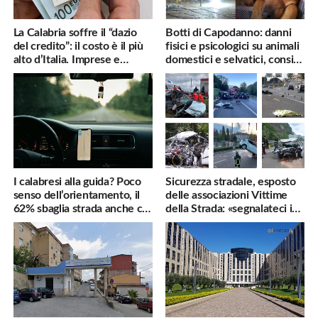
La Calabria soffre il “dazio
Botti di Capodanno: danni
del credito”: il costo è il più
fisici e psicologici su animali
alto d’Italia. Imprese e
domestici e selvatici, consigli
famiglie penalizzate
utili
I calabresi alla guida? Poco
Sicurezza stradale, esposto
senso dell’orientamento, il
delle associazioni Vittime
62% sbaglia strada anche col
della Strada: «segnalateci i
navigatore
pericoli, interverremo
subito»