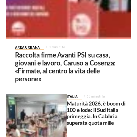
AREA URBANA
8 minuti fa
Raccolta firme Avanti PSI su casa,
giovani e lavoro, Caruso a Cosenza:
«Firmate, al centro la vita delle
persone»
ITALIA
38 minuti fa
Maturità 2026, è boom di
100 e lode: il Sud Italia
primeggia. In Calabria
superata quota mille