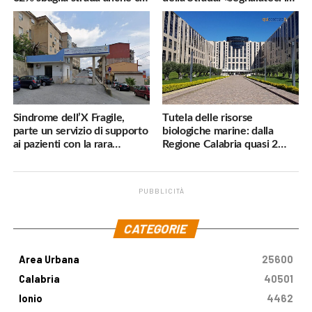
navigatore
pericoli, interverremo
subito»
Sindrome dell’X Fragile,
Tutela delle risorse
parte un servizio di supporto
biologiche marine: dalla
ai pazienti con la rara
Regione Calabria quasi 2
malattia genetica
milioni di euro
PUBBLICITÀ
.
CATEGORIE
Area Urbana
25600
Calabria
40501
Ionio
4462