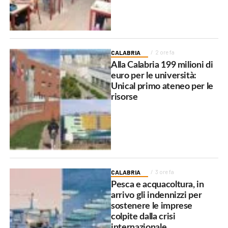
CALABRIA
2 ore fa
Alla Calabria 199 milioni di
euro per le università:
Unical primo ateneo per le
risorse
CALABRIA
3 ore fa
Pesca e acquacoltura, in
arrivo gli indennizzi per
sostenere le imprese
colpite dalla crisi
internazionale