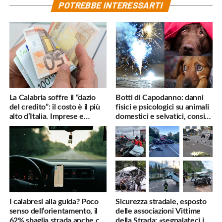
POTREBBE INTERESSARTI
La Calabria soffre il “dazio
Botti di Capodanno: danni
del credito”: il costo è il più
fisici e psicologici su animali
alto d’Italia. Imprese e
domestici e selvatici, consigli
famiglie penalizzate
utili
I calabresi alla guida? Poco
Sicurezza stradale, esposto
senso dell’orientamento, il
delle associazioni Vittime
62% sbaglia strada anche col
della Strada: «segnalateci i