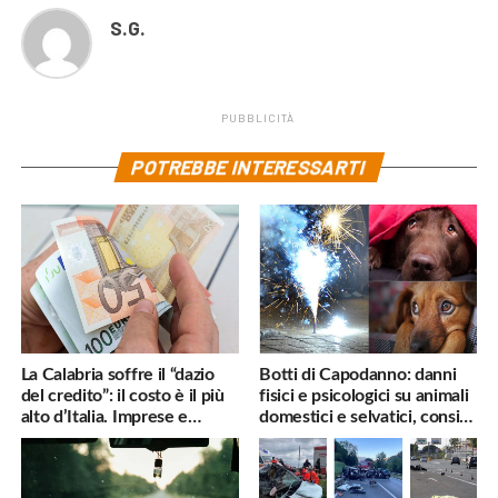
S.G.
PUBBLICITÀ
POTREBBE INTERESSARTI
La Calabria soffre il “dazio
Botti di Capodanno: danni
del credito”: il costo è il più
fisici e psicologici su animali
alto d’Italia. Imprese e
domestici e selvatici, consigli
famiglie penalizzate
utili