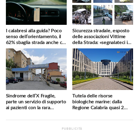
I calabresi alla guida? Poco
Sicurezza stradale, esposto
senso dell’orientamento, il
delle associazioni Vittime
62% sbaglia strada anche col
della Strada: «segnalateci i
navigatore
pericoli, interverremo
subito»
Sindrome dell’X Fragile,
Tutela delle risorse
parte un servizio di supporto
biologiche marine: dalla
ai pazienti con la rara
Regione Calabria quasi 2
malattia genetica
milioni di euro
PUBBLICITÀ
.