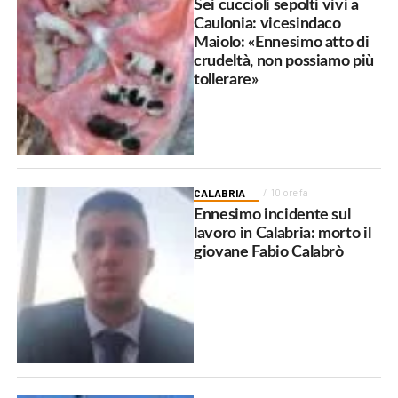
Sei cuccioli sepolti vivi a
Caulonia: vicesindaco
Maiolo: «Ennesimo atto di
crudeltà, non possiamo più
tollerare»
CALABRIA
10 ore fa
Ennesimo incidente sul
lavoro in Calabria: morto il
giovane Fabio Calabrò