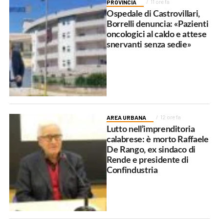
PROVINCIA
11 ore fa
Ospedale di Castrovillari,
Borrelli denuncia: «Pazienti
oncologici al caldo e attese
snervanti senza sedie»
AREA URBANA
12 ore fa
Lutto nell’imprenditoria
calabrese: è morto Raffaele
De Rango, ex sindaco di
Rende e presidente di
Confindustria