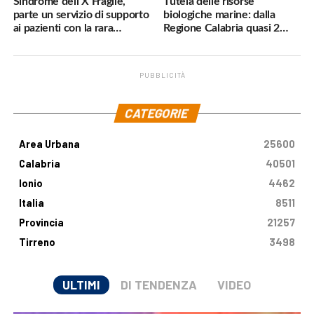
Sindrome dell’X Fragile,
Tutela delle risorse
parte un servizio di supporto
biologiche marine: dalla
ai pazienti con la rara
Regione Calabria quasi 2
malattia genetica
milioni di euro
PUBBLICITÀ
.
CATEGORIE
Area Urbana
25600
Calabria
40501
Ionio
4462
Italia
8511
Provincia
21257
Tirreno
3498
ULTIMI
DI TENDENZA
VIDEO