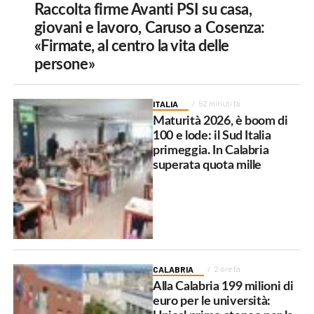
Raccolta firme Avanti PSI su casa,
giovani e lavoro, Caruso a Cosenza:
«Firmate, al centro la vita delle
persone»
ITALIA
52 minuti fa
Maturità 2026, è boom di
100 e lode: il Sud Italia
primeggia. In Calabria
superata quota mille
CALABRIA
2 ore fa
Alla Calabria 199 milioni di
euro per le università: