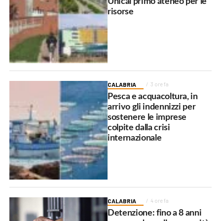
Unical primo ateneo per le
risorse
CALABRIA
3 ore fa
Pesca e acquacoltura, in
arrivo gli indennizzi per
sostenere le imprese
colpite dalla crisi
internazionale
CALABRIA
4 ore fa
Detenzione: fino a 8 anni