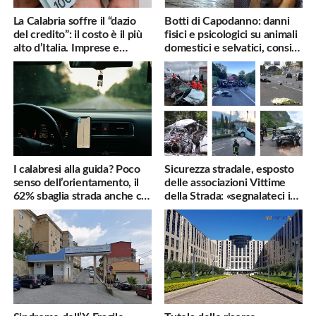
La Calabria soffre il “dazio
Botti di Capodanno: danni
del credito”: il costo è il più
fisici e psicologici su animali
alto d’Italia. Imprese e
domestici e selvatici, consigli
famiglie penalizzate
utili
I calabresi alla guida? Poco
Sicurezza stradale, esposto
senso dell’orientamento, il
delle associazioni Vittime
62% sbaglia strada anche col
della Strada: «segnalateci i
navigatore
pericoli, interverremo
subito»