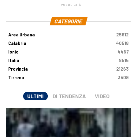
PUBBLICITÀ
.
CATEGORIE
Area Urbana
25612
Calabria
40518
Ionio
4467
Italia
8515
Provincia
21263
Tirreno
3509
ULTIMI
DI TENDENZA
VIDEO