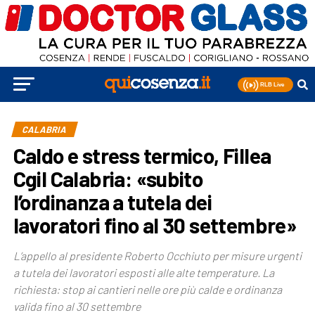
CALABRIA
Caldo e stress termico, Fillea
Cgil Calabria: «subito
l’ordinanza a tutela dei
lavoratori fino al 30 settembre»
L’appello al presidente Roberto Occhiuto per misure urgenti
a tutela dei lavoratori esposti alle alte temperature. La
richiesta: stop ai cantieri nelle ore più calde e ordinanza
valida fino al 30 settembre