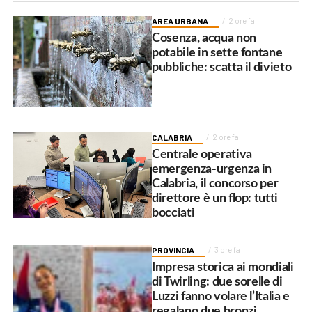
AREA URBANA
2 ore fa
Cosenza, acqua non
potabile in sette fontane
pubbliche: scatta il divieto
CALABRIA
2 ore fa
Centrale operativa
emergenza-urgenza in
Calabria, il concorso per
direttore è un flop: tutti
bocciati
PROVINCIA
3 ore fa
Impresa storica ai mondiali
di Twirling: due sorelle di
Luzzi fanno volare l’Italia e
regalano due bronzi