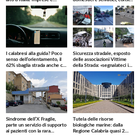
famiglie penalizzate
utili
I calabresi alla guida? Poco
Sicurezza stradale, esposto
senso dell’orientamento, il
delle associazioni Vittime
62% sbaglia strada anche col
della Strada: «segnalateci i
navigatore
pericoli, interverremo
subito»
Sindrome dell’X Fragile,
Tutela delle risorse
parte un servizio di supporto
biologiche marine: dalla
ai pazienti con la rara
Regione Calabria quasi 2
malattia genetica
milioni di euro