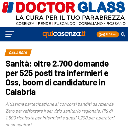
CALABRIA
Sanità: oltre 2.700 domande
per 525 posti tra infermieri e
Oss, boom di candidature in
Calabria
Altissima partecipazione ai concorsi banditi da Azienda
Zero per rafforzare il servizio sanitario regionale. Più di
1.500 richieste per infermieri e quasi 1.200 per operatori
sociosanitari