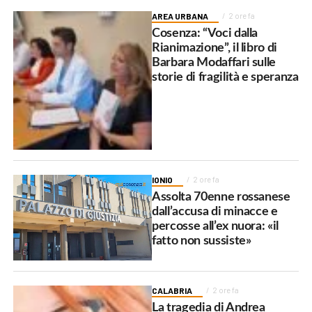
AREA URBANA
2 ore fa
Cosenza: “Voci dalla
Rianimazione”, il libro di
Barbara Modaffari sulle
storie di fragilità e speranza
IONIO
2 ore fa
Assolta 70enne rossanese
dall’accusa di minacce e
percosse all’ex nuora: «il
fatto non sussiste»
CALABRIA
2 ore fa
La tragedia di Andrea