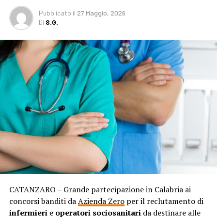
Pubblicato
il
27 Maggio, 2026
Di
S.G.
CATANZARO – Grande partecipazione in Calabria ai
concorsi banditi da
Azienda Zero
per il reclutamento di
infermieri
e
operatori sociosanitari
da destinare alle