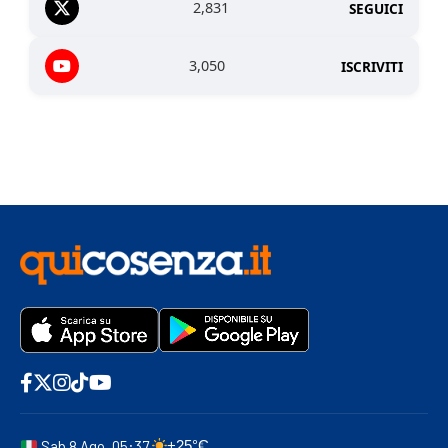
2,831
SEGUICI
3,050
ISCRIVITI
Sab 8 Ago, 05:37
+25°C