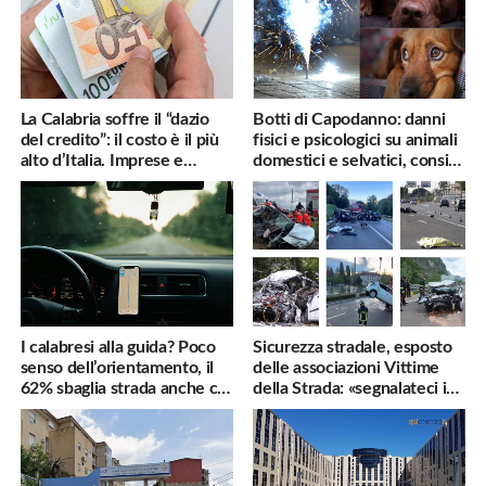
La Calabria soffre il “dazio
Botti di Capodanno: danni
del credito”: il costo è il più
fisici e psicologici su animali
alto d’Italia. Imprese e
domestici e selvatici, consigli
famiglie penalizzate
utili
I calabresi alla guida? Poco
Sicurezza stradale, esposto
senso dell’orientamento, il
delle associazioni Vittime
62% sbaglia strada anche col
della Strada: «segnalateci i
navigatore
pericoli, interverremo
subito»