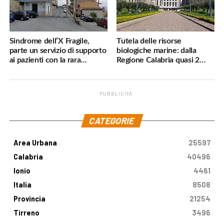
Sindrome dell’X Fragile,
Tutela delle risorse
parte un servizio di supporto
biologiche marine: dalla
ai pazienti con la rara
Regione Calabria quasi 2
malattia genetica
milioni di euro
PUBBLICITÀ
.
CATEGORIE
Area Urbana
25597
Calabria
40496
Ionio
4461
Italia
8508
Provincia
21254
Tirreno
3496