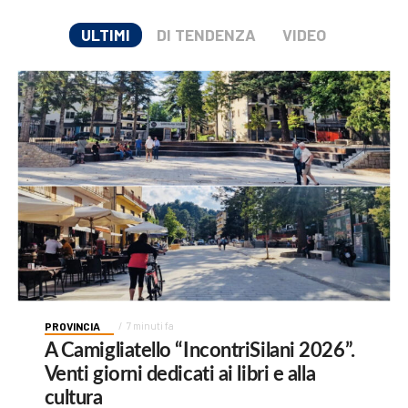
ULTIMI
DI TENDENZA
VIDEO
PROVINCIA
7 minuti fa
A Camigliatello “IncontriSilani 2026”.
Venti giorni dedicati ai libri e alla
cultura