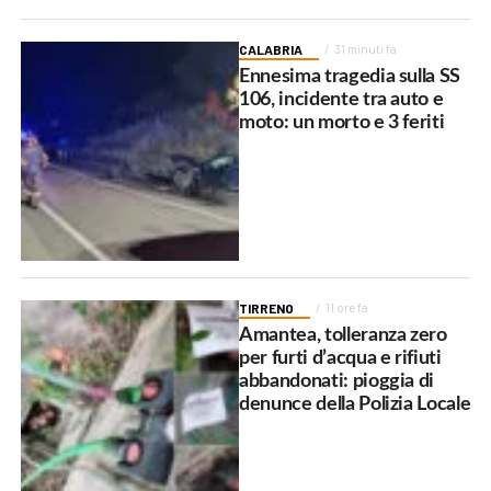
CALABRIA
31 minuti fa
Ennesima tragedia sulla SS
106, incidente tra auto e
moto: un morto e 3 feriti
TIRRENO
11 ore fa
Amantea, tolleranza zero
per furti d’acqua e rifiuti
abbandonati: pioggia di
denunce della Polizia Locale