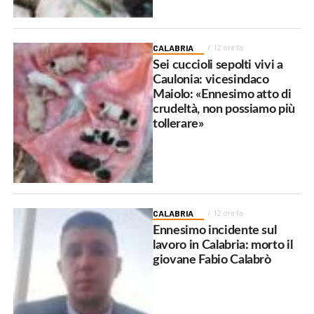
CALABRIA
12 ore fa
Sei cuccioli sepolti vivi a
Caulonia: vicesindaco
Maiolo: «Ennesimo atto di
crudeltà, non possiamo più
tollerare»
CALABRIA
12 ore fa
Ennesimo incidente sul
lavoro in Calabria: morto il
giovane Fabio Calabrò