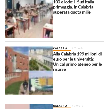
100 e lode: il Sud Italia
primeggia. In Calabria
superata quota mille
CALABRIA
2 ore fa
Alla Calabria 199 milioni di
euro per le università:
Unical primo ateneo per le
risorse
CALABRIA
3 ore fa