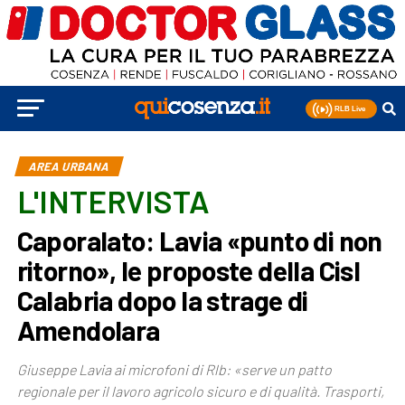
AREA URBANA
L'INTERVISTA
Caporalato: Lavia «punto di non
ritorno», le proposte della Cisl
Calabria dopo la strage di
Amendolara
Giuseppe Lavia ai microfoni di Rlb: «serve un patto
regionale per il lavoro agricolo sicuro e di qualità. Trasporti,