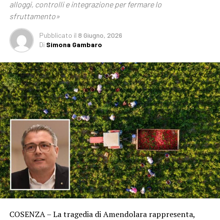
alloggi, controlli e integrazione per fermare lo
sfruttamento»
Pubblicato
il
8 Giugno, 2026
Di
Simona Gambaro
COSENZA – La tragedia di Amendolara rappresenta,