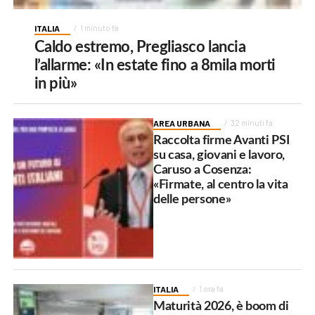
ITALIA
1 minuto fa
Caldo estremo, Pregliasco lancia
l’allarme: «In estate fino a 8mila morti
in più»
AREA URBANA
32 minuti fa
Raccolta firme Avanti PSI
su casa, giovani e lavoro,
Caruso a Cosenza:
«Firmate, al centro la vita
delle persone»
ITALIA
1 ora fa
Maturità 2026, è boom di