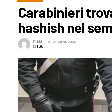
Carabinieri trov
hashish nel sem
Pubblicato
il
21 Marzo, 2025
Di
S.G.