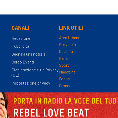
CANALI
LINK UTILI
Area Urbana
Redazione
Provincia
Pubblicità
Calabria
Segnala una notizia
Italia
Cerco Eventi
Sport
Dichiarazione sulla Privacy
Magazine
(UE)
Focus
Impostazione privacy
Cronaca
nza Registro Stampa n.9/2012 - Direttore Responsabile Simona Gambaro | P