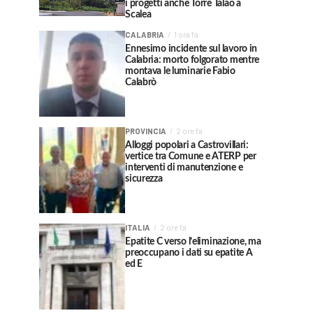
i progetti anche Torre Talao a
Scalea
CALABRIA
1 ora fa
Ennesimo incidente sul lavoro in
Calabria: morto folgorato mentre
montava le luminarie Fabio
Calabrò
PROVINCIA
2 ore fa
Alloggi popolari a Castrovillari:
vertice tra Comune e ATERP per
interventi di manutenzione e
sicurezza
ITALIA
2 ore fa
Epatite C verso l’eliminazione, ma
preoccupano i dati su epatite A
ed E