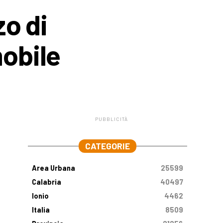
zo di
mobile
PUBBLICITÀ
.
CATEGORIE
Area Urbana
25599
Calabria
40497
Ionio
4462
Italia
8509