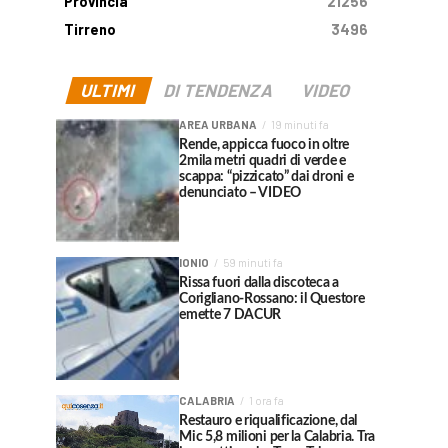
Provincia
21256
Tirreno
3496
ULTIMI
DI TENDENZA
VIDEO
AREA URBANA
19 minuti fa
Rende, appicca fuoco in oltre
2mila metri quadri di verde e
scappa: “pizzicato” dai droni e
denunciato – VIDEO
IONIO
59 minuti fa
Rissa fuori dalla discoteca a
Corigliano-Rossano: il Questore
emette 7 DACUR
CALABRIA
1 ora fa
Restauro e riqualificazione, dal
Mic 5,8 milioni per la Calabria. Tra