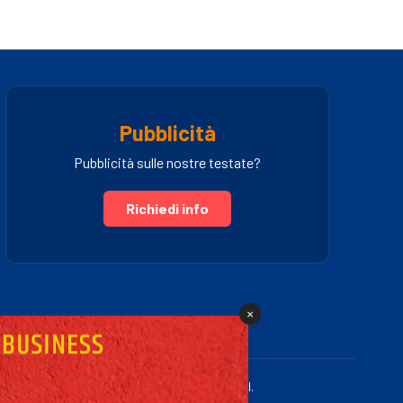
Pubblicità
Pubblicità sulle nostre testate?
Richiedi info
×
.IVA 03005460781 | Powered by Fullmidia s.r.l.