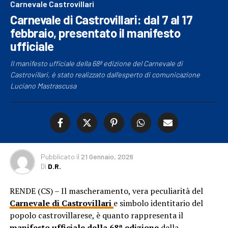
Carnevale Castrovillari
Carnevale di Castrovillari: dal 7 al 17
febbraio, presentato il manifesto
ufficiale
Il manifesto ufficiale della 68ª edizione del Carnevale di
Castrovillari, è stato realizzato dall’esperto di comunicazione
Luciano Mastrascusa
Pubblicato
il
21 Gennaio, 2026
Di
D.R.
RENDE (CS) – Il mascheramento, vera peculiarità del
Carnevale di Castrovillari
e simbolo identitario del
popolo castrovillarese, è quanto rappresenta il
manifesto ufficiale della 68ª edizione
della