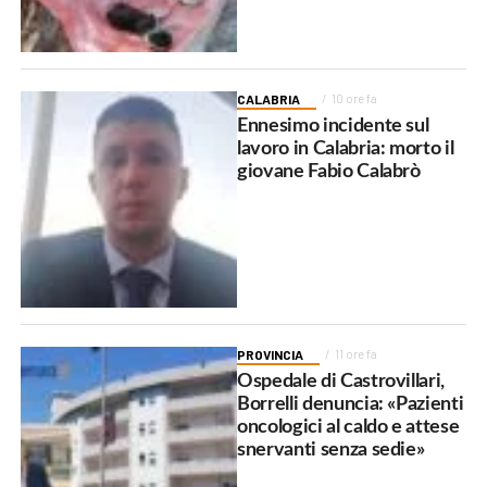
CALABRIA
10 ore fa
Ennesimo incidente sul
lavoro in Calabria: morto il
giovane Fabio Calabrò
PROVINCIA
11 ore fa
Ospedale di Castrovillari,
Borrelli denuncia: «Pazienti
oncologici al caldo e attese
snervanti senza sedie»