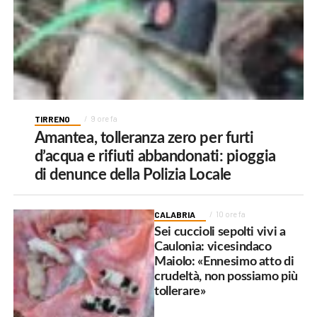
TIRRENO
9 ore fa
Amantea, tolleranza zero per furti
d’acqua e rifiuti abbandonati: pioggia
di denunce della Polizia Locale
CALABRIA
10 ore fa
Sei cuccioli sepolti vivi a
Caulonia: vicesindaco
Maiolo: «Ennesimo atto di
crudeltà, non possiamo più
tollerare»