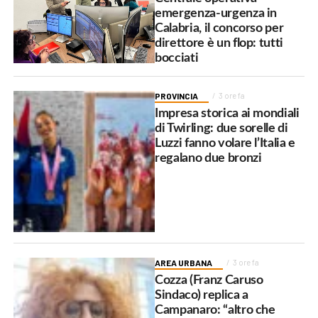
emergenza-urgenza in
Calabria, il concorso per
direttore è un flop: tutti
bocciati
PROVINCIA
3 ore fa
Impresa storica ai mondiali
di Twirling: due sorelle di
Luzzi fanno volare l’Italia e
regalano due bronzi
AREA URBANA
3 ore fa
Cozza (Franz Caruso
Sindaco) replica a
Campanaro: “altro che