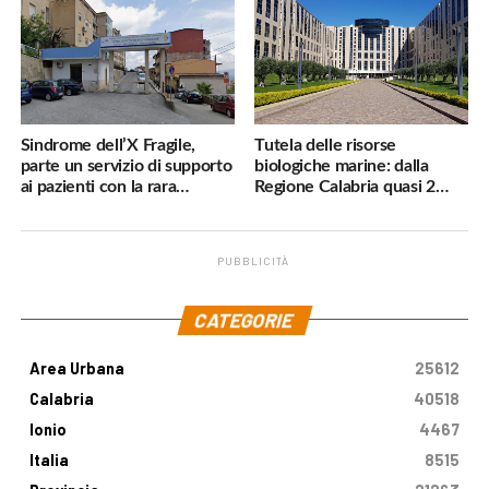
Sindrome dell’X Fragile,
Tutela delle risorse
parte un servizio di supporto
biologiche marine: dalla
ai pazienti con la rara
Regione Calabria quasi 2
malattia genetica
milioni di euro
PUBBLICITÀ
.
CATEGORIE
Area Urbana
25612
Calabria
40518
Ionio
4467
Italia
8515