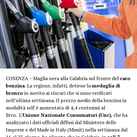
COSENZA – Maglia nera alla Calabria sul fronte del
caro
benzina
. La regione, infatti, detiene la
medaglia di
bronzo
in merito ai rincari che si sono verificati
nell’ultima settimana. Il prezzo medio della benzina in
modalità self è aumentato di 4,4 centesimi al
litro. L’
Unione Nazionale Consumatori (Unc)
, che ha
analizzato i dati ufficiali diffusi dal Ministero delle
Imprese e del Made in Italy (Mimit) nella settimana dal
16 al 23 giugno, ha rilevato che in Calabria, in
soli 7