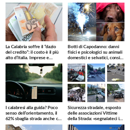
La Calabria soffre il “dazio
Botti di Capodanno: danni
del credito”: il costo è il più
fisici e psicologici su animali
alto d’Italia. Imprese e
domestici e selvatici, consigli
famiglie penalizzate
utili
I calabresi alla guida? Poco
Sicurezza stradale, esposto
senso dell’orientamento, il
delle associazioni Vittime
62% sbaglia strada anche col
della Strada: «segnalateci i
navigatore
pericoli, interverremo
subito»