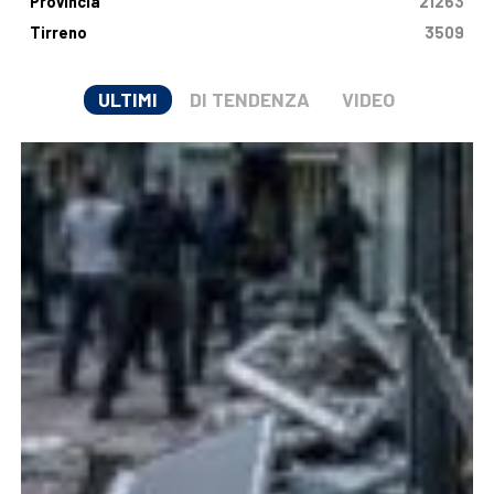
Provincia
21263
Tirreno
3509
ULTIMI
DI TENDENZA
VIDEO