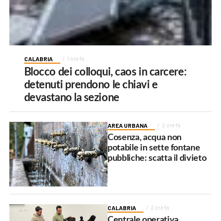
CALABRIA
1 ora fa
Blocco dei colloqui, caos in carcere:
detenuti prendono le chiavi e
devastano la sezione
AREA URBANA
2 ore fa
Cosenza, acqua non
potabile in sette fontane
pubbliche: scatta il divieto
CALABRIA
2 ore fa
Centrale operativa