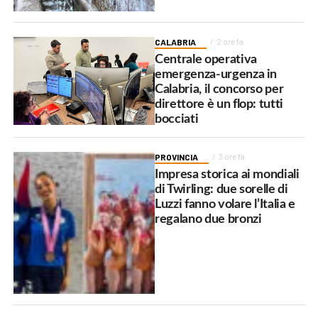
CALABRIA
2 ore fa
Centrale operativa
emergenza-urgenza in
Calabria, il concorso per
direttore è un flop: tutti
bocciati
PROVINCIA
3 ore fa
Impresa storica ai mondiali
di Twirling: due sorelle di
Luzzi fanno volare l’Italia e
regalano due bronzi