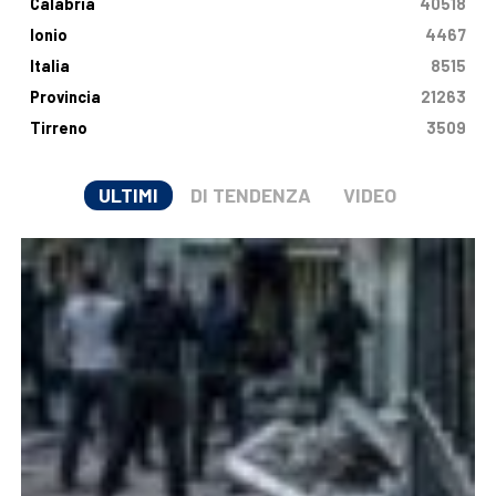
Calabria
40518
Ionio
4467
Italia
8515
Provincia
21263
Tirreno
3509
ULTIMI
DI TENDENZA
VIDEO