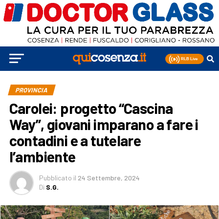
PROVINCIA
Carolei: progetto “Cascina
Way”, giovani imparano a fare i
contadini e a tutelare
l’ambiente
Pubblicato
il
24 Settembre, 2024
Di
S.G.