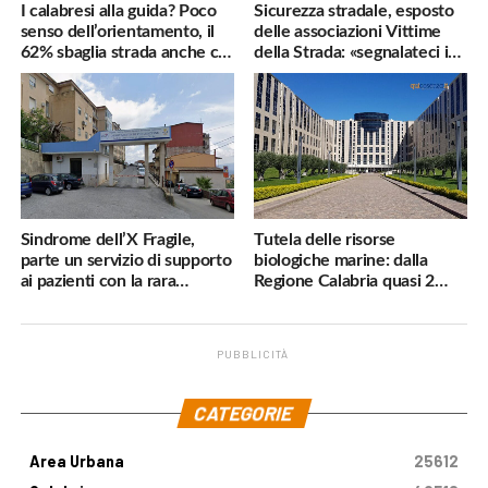
I calabresi alla guida? Poco
Sicurezza stradale, esposto
senso dell’orientamento, il
delle associazioni Vittime
62% sbaglia strada anche col
della Strada: «segnalateci i
navigatore
pericoli, interverremo
subito»
Sindrome dell’X Fragile,
Tutela delle risorse
parte un servizio di supporto
biologiche marine: dalla
ai pazienti con la rara
Regione Calabria quasi 2
malattia genetica
milioni di euro
PUBBLICITÀ
.
CATEGORIE
Area Urbana
25612