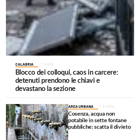
CALABRIA
1 ora fa
Blocco dei colloqui, caos in carcere:
detenuti prendono le chiavi e
devastano la sezione
AREA URBANA
2 ore fa
Cosenza, acqua non
potabile in sette fontane
pubbliche: scatta il divieto