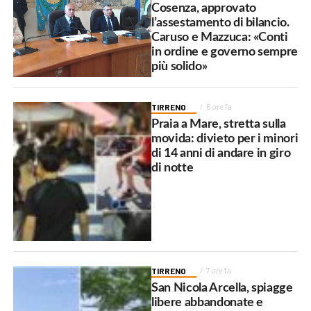
Cosenza, approvato
l’assestamento di bilancio.
Caruso e Mazzuca: «Conti
in ordine e governo sempre
più solido»
TIRRENO
6 ore fa
Praia a Mare, stretta sulla
movida: divieto per i minori
di 14 anni di andare in giro
di notte
TIRRENO
7 ore fa
San Nicola Arcella, spiagge
libere abbandonate e