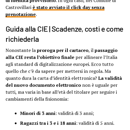
di identità provvisorio
. In ogni caso, nel Comune di
Castrovillari
è stato avviato il click day senza
prenotazione
.
Guida alla CIE | Scadenze, costi e come
richiederla
Nonostante la
proroga per il cartaceo
, il
passaggio
alla CIE resta l’obiettivo finale
per allineare l’Italia
agli standard di digitalizzazione europei. Ecco tutto
quello che c’è da sapere per mettersi in regola. Ma
quanto dura la carta d’identità elettronica?
La validità
del nuovo documento elettronico
non è uguale per
tutti, ma varia in base all’età del titolare per seguire i
cambiamenti della fisionomia:
Minori di 3 anni
: validità di 3 anni;
Ragazzi tra i 3 e i 18 anni
: validità di 5 anni.