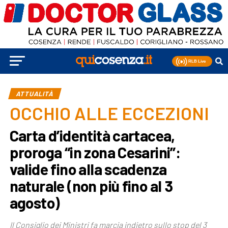
ATTUALITÀ
OCCHIO ALLE ECCEZIONI
Carta d’identità cartacea,
proroga “in zona Cesarini”:
valide fino alla scadenza
naturale (non più fino al 3
agosto)
Il Consiglio dei Ministri fa marcia indietro sullo stop del 3