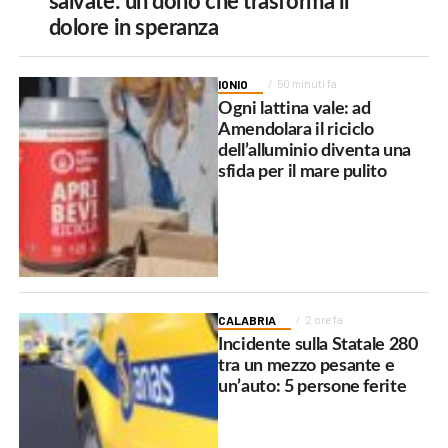
salvate: un dono che trasforma il
dolore in speranza
IONIO
50 minuti fa
Ogni lattina vale: ad
Amendolara il riciclo
dell’alluminio diventa una
sfida per il mare pulito
CALABRIA
2 ore fa
Incidente sulla Statale 280
tra un mezzo pesante e
un’auto: 5 persone ferite