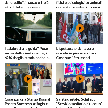
del credito”: il costo è il più
fisici e psicologici su animali
alto d’Italia. Imprese e
domestici e selvatici, consigli
famiglie penalizzate
utili
I calabresi alla guida? Poco
L’ispettorato del lavoro
senso dell’orientamento, il
scende in piazza anche a
62% sbaglia strada anche col
Cosenza: “Strumenti
navigatore
inadeguati al nostro lavoro”
Cosenza, una Stanza Rosa al
Sanità digitale, Schillaci:
Pronto Soccorso «rifugio e
“Servizio sanitario più equo”.