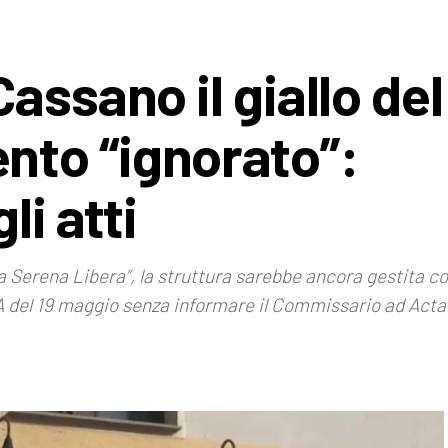
assano il giallo del
to “ignorato”:
li atti
a Serena Libera”, la struttura sarebbe ancora gestita 
A del 19 maggio senza informare il Commissario ad Acta