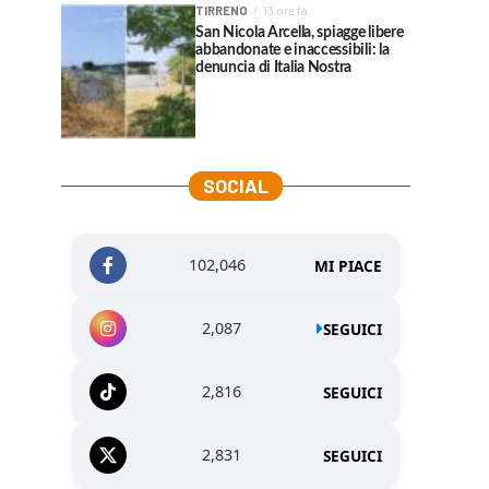
TIRRENO
13 ore fa
San Nicola Arcella, spiagge libere
abbandonate e inaccessibili: la
denuncia di Italia Nostra
SOCIAL
102,046
MI PIACE
2,087
SEGUICI
2,816
SEGUICI
2,831
SEGUICI