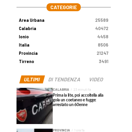
CATEGORIE
Area Urbana
25589
Calabria
40472
Ionio
4458
Italia
8506
Provincia
21247
Tirreno
3491
ULTIMI
DI TENDENZA
VIDEO
CALABRIA
23 minuti fa
Prima la lite, poi accoltella alla
gola un coetaneo e fugge:
arrestato un 60enne
PROVINCIA
1 ora fa