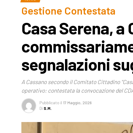
Gestione Contestata
Casa Serena, a C
commissariamen
segnalazioni sug
A Cassano secondo il Comitato Cittadino “Cas
operativo: contestata la convocazione del CD
Pubblicato
il
17 Maggio, 2026
Di
S.M.