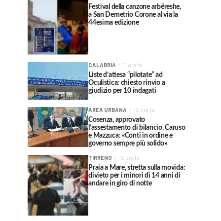
Festival della canzone arbëreshe,
a San Demetrio Corone al via la
44esima edizione
CALABRIA
11 ore fa
Liste d’attesa “pilotate” ad
Oculistica: chiesto rinvio a
giudizio per 10 indagati
AREA URBANA
12 ore fa
Cosenza, approvato
l’assestamento di bilancio. Caruso
e Mazzuca: «Conti in ordine e
governo sempre più solido»
TIRRENO
12 ore fa
Praia a Mare, stretta sulla movida:
divieto per i minori di 14 anni di
andare in giro di notte