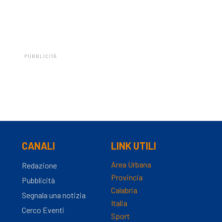
PUBBLICITÀ
CANALI
LINK UTILI
Area Urbana
Redazione
Provincia
Pubblicità
Calabria
Segnala una notizia
Italia
Cerco Eventi
Sport