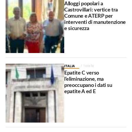
Alloggi popolari a
Castrovillari: vertice tra
Comune e ATERP per
interventi di manutenzione
e sicurezza
ITALIA
1 ora fa
Epatite C verso
l’eliminazione, ma
preoccupano i dati su
epatite A ed E