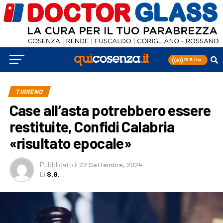
TIRRENO
Case all’asta potrebbero essere
restituite, Confidi Calabria
«risultato epocale»
Pubblicato
il
22 Settembre, 2024
Di
S.G.