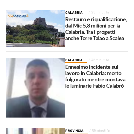
CALABRIA
25 minuti fa
Restauro e riqualificazione,
dal Mic 5,8 milioni per la
Calabria. Tra i progetti
anche Torre Talao a Scalea
CALABRIA
32 minuti fa
Ennesimo incidente sul
lavoro in Calabria: morto
folgorato mentre montava
le luminarie Fabio Calabrò
PROVINCIA
55 minuti fa