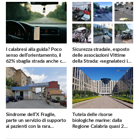
famiglie penalizzate
utili
I calabresi alla guida? Poco
Sicurezza stradale, esposto
senso dell’orientamento, il
delle associazioni Vittime
62% sbaglia strada anche col
della Strada: «segnalateci i
navigatore
pericoli, interverremo
subito»
Sindrome dell’X Fragile,
Tutela delle risorse
parte un servizio di supporto
biologiche marine: dalla
ai pazienti con la rara
Regione Calabria quasi 2
malattia genetica
milioni di euro