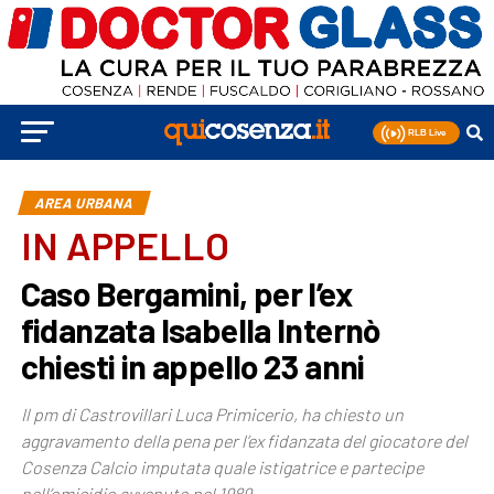
AREA URBANA
IN APPELLO
Caso Bergamini, per l’ex
fidanzata Isabella Internò
chiesti in appello 23 anni
Il pm di Castrovillari Luca Primicerio, ha chiesto un
aggravamento della pena per l’ex fidanzata del giocatore del
Cosenza Calcio imputata quale istigatrice e partecipe
nell’omicidio avvenuto nel 1989