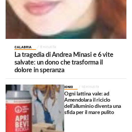
CALABRIA
8 minuti fa
La tragedia di Andrea Minasi e 6 vite
salvate: un dono che trasforma il
dolore in speranza
IONIO
46 minuti fa
Ogni lattina vale: ad
Amendolara il riciclo
dell’alluminio diventa una
sfida per il mare pulito