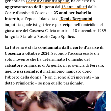
generale in
Corte d’Assise d’Appello
, ha chiesto un
aggravamento della pena
dai
16 anni inflitti
dalla
Corte d’assise di Cosenza a
23 anni
per
Isabella
Internò,
all’epoca fidanzata di
Denis Bergamini
imputata quale istigatrice e partecipe nell’omicidio del
giocatore del Cosenza Calcio morto il 18 novembre 1989
lungo la Statale a Roseto Capo Spulico.
La Internò è stata
condannata dalla corte d’assise di
Cosenza a ottobre 2024
. Secondo l’accusa esiste un
solo movente che ha determinato l’omicidio del
calciatore originario di Argenta, in provincia di Ferrara,
quello
passionale
: il matrimonio mancato dopo
l’aborto della donna. “Non ci sono altri moventi – ha
detto Primicerio – se non quello passionale”.