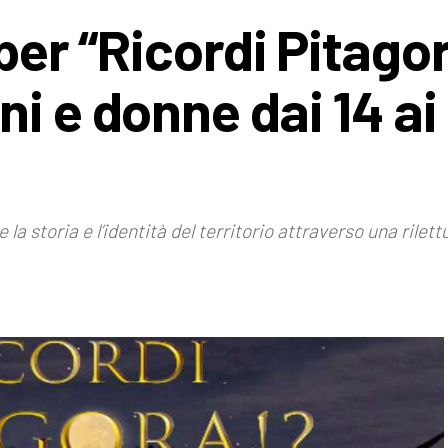
 per “Ricordi Pitago
i e donne dai 14 ai
la storia e l’identità del territorio attraverso una rile