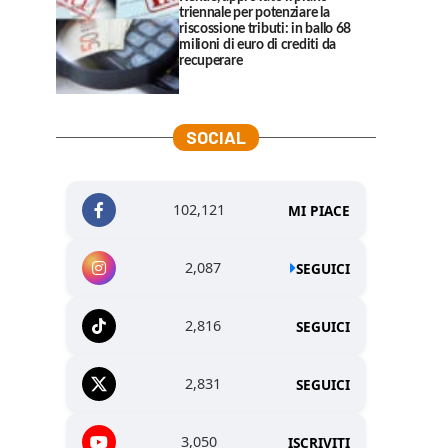
triennale per potenziare la
riscossione tributi: in ballo 68
milioni di euro di crediti da
recuperare
SOCIAL
102,121
MI PIACE
2,087
SEGUICI
2,816
SEGUICI
2,831
SEGUICI
3,050
ISCRIVITI