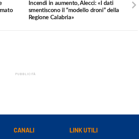
e
Incendi in aumento, Alecci: «I dati
ermato
smentiscono il “modello droni” della
Regione Calabria»
PUBBLICITÀ
CANALI
LINK UTILI