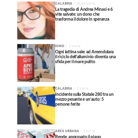
CALABRIA
55 minuti fa
La tragedia di Andrea Minasi e 6
vite salvate: un dono che
trasforma il dolore in speranza
IONIO
2 ore fa
Ogni lattina vale: ad Amendolara
il riciclo dell’alluminio diventa una
sfida per il mare pulito
CALABRIA
2 ore fa
Incidente sulla Statale 280 tra un
mezzo pesante e un’auto: 5
persone ferite
AREA URBANA
3 ore fa
Rende, approvato il piano