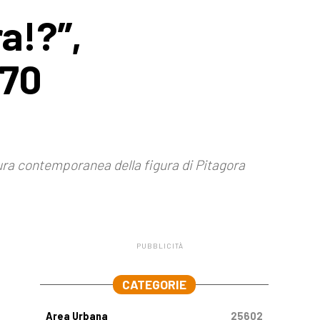
ra!?”,
 70
ttura contemporanea della figura di Pitagora
PUBBLICITÀ
.
CATEGORIE
Area Urbana
25602