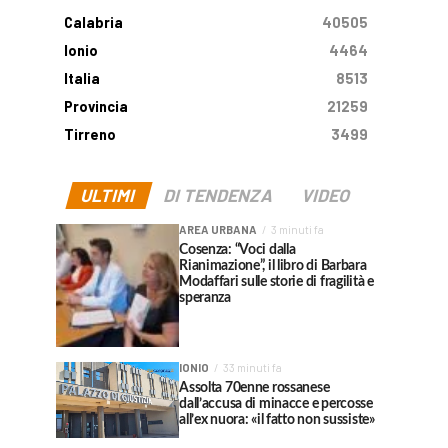
Calabria
40505
Ionio
4464
Italia
8513
Provincia
21259
Tirreno
3499
ULTIMI
DI TENDENZA
VIDEO
AREA URBANA
3 minuti fa
Cosenza: “Voci dalla
Rianimazione”, il libro di Barbara
Modaffari sulle storie di fragilità e
speranza
IONIO
33 minuti fa
Assolta 70enne rossanese
dall’accusa di minacce e percosse
all’ex nuora: «il fatto non sussiste»