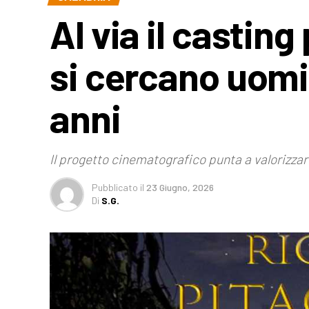
Al via il casting
si cercano uomin
anni
Il progetto cinematografico punta a valorizzare 
Pubblicato
il
23 Giugno, 2026
Di
S.G.