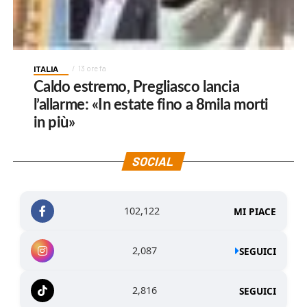
ITALIA
13 ore fa
Caldo estremo, Pregliasco lancia
l’allarme: «In estate fino a 8mila morti
in più»
SOCIAL
102,122
MI PIACE
2,087
SEGUICI
2,816
SEGUICI