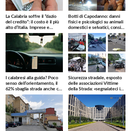
La Calabria soffre il “dazio
Botti di Capodanno: danni
del credito”: il costo è il più
fisici e psicologici su animali
alto d’Italia. Imprese e
domestici e selvatici, consigli
famiglie penalizzate
utili
I calabresi alla guida? Poco
Sicurezza stradale, esposto
senso dell’orientamento, il
delle associazioni Vittime
62% sbaglia strada anche col
della Strada: «segnalateci i
navigatore
pericoli, interverremo
subito»