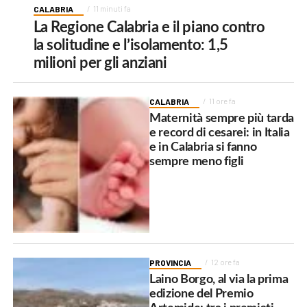
CALABRIA
11 minuti fa
La Regione Calabria e il piano contro
la solitudine e l’isolamento: 1,5
milioni per gli anziani
CALABRIA
11 ore fa
Maternità sempre più tarda
e record di cesarei: in Italia
e in Calabria si fanno
sempre meno figli
PROVINCIA
12 ore fa
Laino Borgo, al via la prima
edizione del Premio