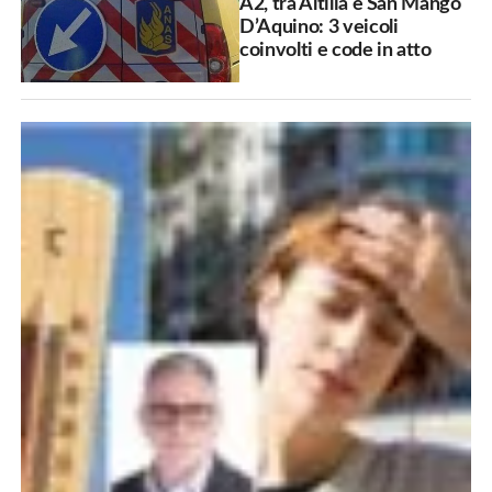
A2, tra Altilia e San Mango
D’Aquino: 3 veicoli
coinvolti e code in atto