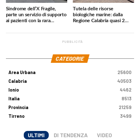
Sindrome dell’X Fragile,
Tutela delle risorse
parte un servizio di supporto
biologiche marine: dalla
ai pazienti con la rara
Regione Calabria quasi 2
malattia genetica
milioni di euro
PUBBLICITÀ
.
CATEGORIE
Area Urbana
25600
Calabria
40503
Ionio
4462
Italia
8513
Provincia
21259
Tirreno
3499
ULTIMI
DI TENDENZA
VIDEO