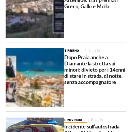
Artemide: tra i premiati
Greco, Gallo e Mollo
TIRRENO
12 ore fa
Dopo Praia anche a
Diamante la stretta sui
minori: divieto per i 14enni
di stare in strada, di notte,
senza accompagnatore
PROVINCIA
13 ore fa
Incidente sull’autostrada