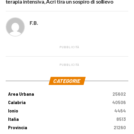
terapia intensiva, Acri tira un sospiro di sollievo
F.B.
PUBBLICITÀ
PUBBLICITÀ
.
CATEGORIE
Area Urbana
25602
Calabria
40506
Ionio
4464
Italia
8513
Provincia
21260