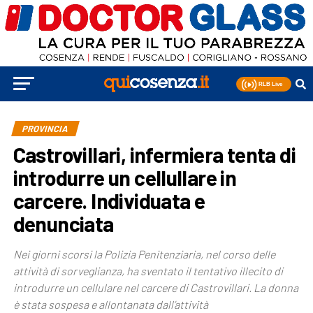
PROVINCIA
Castrovillari, infermiera tenta di
introdurre un cellullare in
carcere. Individuata e
denunciata
Nei giorni scorsi la Polizia Penitenziaria, nel corso delle
attività di sorveglianza, ha sventato il tentativo illecito di
introdurre un cellulare nel carcere di Castrovillari. La donna
è stata sospesa e allontanata dall’attività