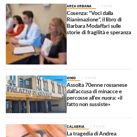
AREA URBANA
2 ore fa
Cosenza: “Voci dalla
Rianimazione”, il libro di
Barbara Modaffari sulle
storie di fragilità e speranza
IONIO
2 ore fa
Assolta 70enne rossanese
dall’accusa di minacce e
percosse all’ex nuora: «il
fatto non sussiste»
CALABRIA
3 ore fa
La tragedia di Andrea