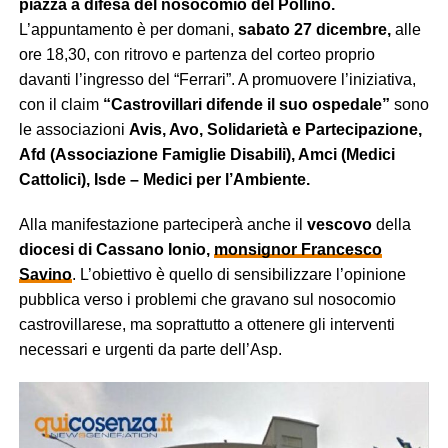
piazza a difesa del nosocomio del Pollino.
L’appuntamento è per domani,
sabato 27 dicembre,
alle
ore 18,30, con ritrovo e partenza del corteo proprio
davanti
l’ingresso del “Ferrari”. A promuovere l’iniziativa,
con
il claim
“Castrovillari difende il suo ospedale”
sono
le associazioni
Avis, Avo, Solidarietà e Partecipazione,
Afd (Associazione Famiglie Disabili), Amci (Medici
Cattolici), Isde – Medici per l’Ambiente.
Alla manifestazione parteciperà anche il
vescovo
della
diocesi di Cassano Ionio,
monsignor Francesco
Savino
.
L’obiettivo è quello di sensibilizzare l’opinione
pubblica verso i problemi che gravano sul nosocomio
castrovillarese, ma soprattutto a ottenere gli interventi
necessari e urgenti da parte dell’Asp.