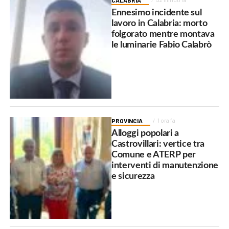
CALABRIA
Ennesimo incidente sul
lavoro in Calabria: morto
folgorato mentre montava
le luminarie Fabio Calabrò
PROVINCIA
1 ora fa
Alloggi popolari a
Castrovillari: vertice tra
Comune e ATERP per
interventi di manutenzione
e sicurezza