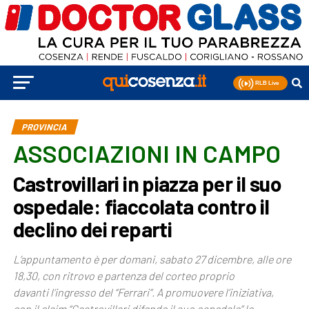
PROVINCIA
ASSOCIAZIONI IN CAMPO
Castrovillari in piazza per il suo
ospedale: fiaccolata contro il
declino dei reparti
L’appuntamento è per domani, sabato 27 dicembre, alle ore
18,30, con ritrovo e partenza del corteo proprio
davanti l’ingresso del “Ferrari”. A promuovere l’iniziativa,
con il claim “Castrovillari difende il suo ospedale” le